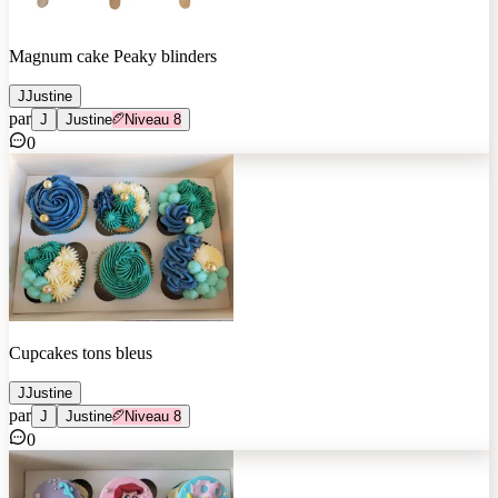
Magnum cake Peaky blinders
J
Justine
par
J
Justine
Niveau
8
0
Cupcakes tons bleus
J
Justine
par
J
Justine
Niveau
8
0