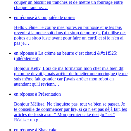
couper un biscuit en tranches et de mettre un fourrage entre
chaque tranche.…
en réponse à
Compotée de poires
Hello Céline. Je coupe mes poires en brunoise et je les fais
revenir à la poêle soit dans du sirop de poire (si j'ai utilisé des
poires au sirop juste avant pour faire un curd) et si je n'en ai
pas je…
en réponse à
La crème au beurre c’est chaud &#x1f525;
(littéralement)
Bonjour Kelly, Lors de ma formation mon chef m'a bien dit
qu'on ne devait jamais arrêter de fouetter une meringue (je me
suis même fait gronder car j'avais arrêter mon robot en
attendant qu'il revienn…
en réponse à
Présentation
Bonjour Mélissa, Ne t'inquiète pas, tout va bien se passer. Je
te conseille de commencer par lire, si ça n'est pas déjà fait, les
articles de Jessica sur " Mon premier cake design " et "
Réaliser un g…
en réponse à
Shag cake