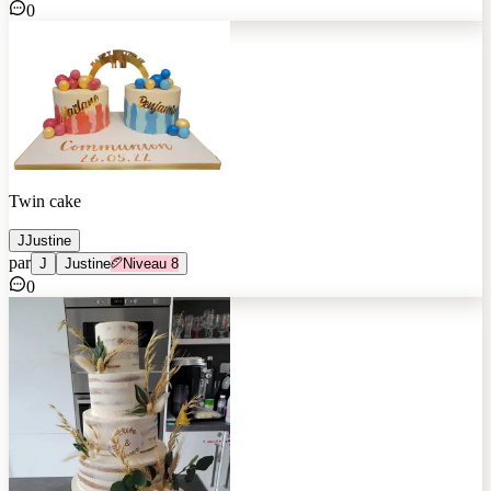
0
Twin cake
J
Justine
par
J
Justine
Niveau
8
0