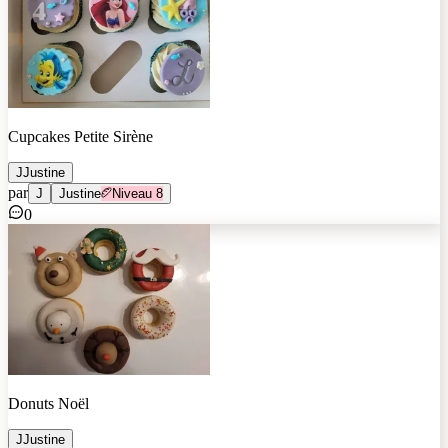
Cupcakes Petite Sirène
J
Justine
par
J
Justine
Niveau
8
0
Donuts Noël
J
Justine