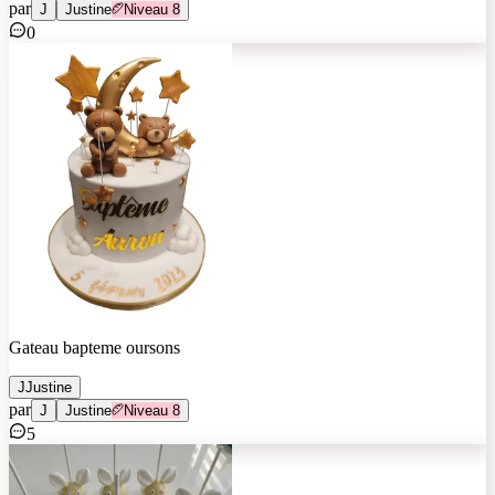
par
J
Justine
Niveau
8
0
Gateau bapteme oursons
J
Justine
par
J
Justine
Niveau
8
5