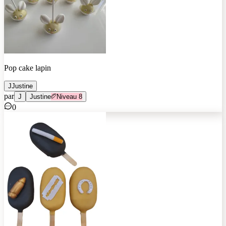
Pop cake lapin
J
Justine
par
J
Justine
Niveau
8
0