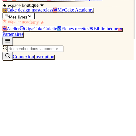
★ espace boutique ★
Cake design masterclass
MyCake Academy
Mes livres
★ espace academy ★
Atelier
GigaCakeCulette
Fiches recettes
Bibliothèque
Partenaires
Connexion
Inscription