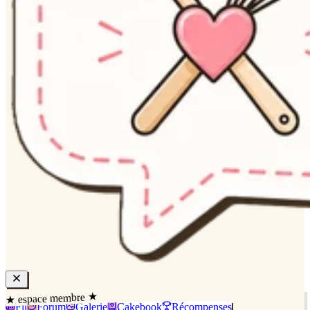
★ espace membre ★
Fil
Forum
Galerie
Cakebook
Récompenses