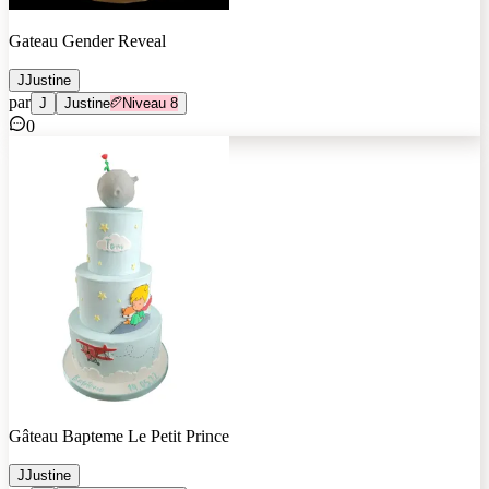
Gateau Gender Reveal
J
Justine
par
J
Justine
Niveau
8
0
Gâteau Bapteme Le Petit Prince
J
Justine