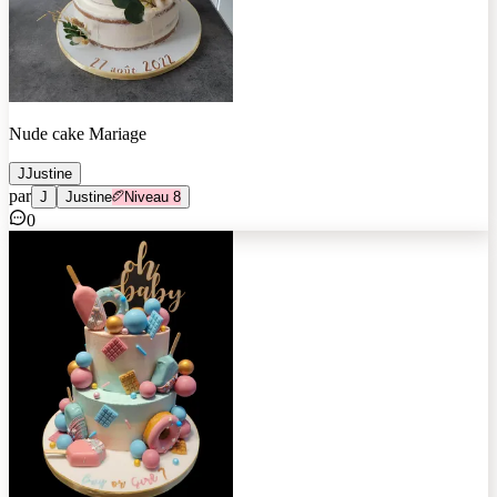
Nude cake Mariage
J
Justine
par
J
Justine
Niveau
8
0