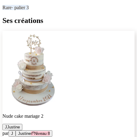
Rare
· palier
3
Ses créations
Nude cake mariage 2
J
Justine
par
J
Justine
Niveau
8