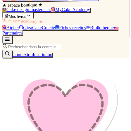
★ espace boutique ★
Cake design masterclass
MyCake Academy
Mes livres
★ espace academy ★
Atelier
GigaCakeCulette
Fiches recettes
Bibliothèque
Partenaires
Connexion
Inscription