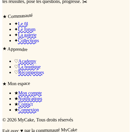
tes réussites, pose tes questions, progresse. ✂️
Communauté
★
✦
Le fil
✦
Le forum
✦
La galerie
✦
Collections
★
Apprendre
♡
Academy
♡
La boutique
♡
Récompenses
Mon espace
★
★
Mon compte
★
Notifications
★
Contact
★
Connexion
©
2026
MyCake
, Tous droits réservés
par la communauté MyCake
♥
Fait avec