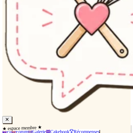
★ espace membre ★
Fil
Forum
Galerie
Cakebook
Récompenses