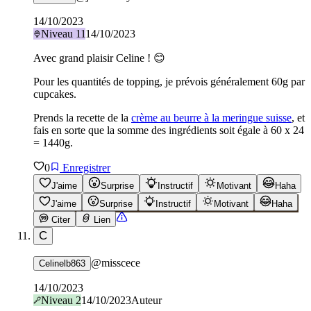
14/10/2023
Niveau
11
14/10/2023
Avec grand plaisir Celine ! 😊
Pour les quantités de topping, je prévois généralement 60g par
cupcakes.
Prends la recette de la
crème au beurre à la meringue suisse
, et
fais en sorte que la somme des ingrédients soit égale à 60 x 24
= 1440g.
0
Enregistrer
J'aime
Surprise
Instructif
Motivant
Haha
J'aime
Surprise
Instructif
Motivant
Haha
Citer
Lien
C
@
misscece
Celinelb863
14/10/2023
Niveau
2
14/10/2023
Auteur