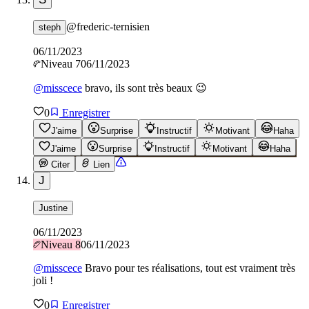
@
frederic-ternisien
steph
06/11/2023
Niveau
7
06/11/2023
@
misscece
bravo, ils sont très beaux 😉
0
Enregistrer
J'aime
Surprise
Instructif
Motivant
Haha
J'aime
Surprise
Instructif
Motivant
Haha
Citer
Lien
J
Justine
06/11/2023
Niveau
8
06/11/2023
@
misscece
Bravo pour tes réalisations, tout est vraiment très
joli !
0
Enregistrer