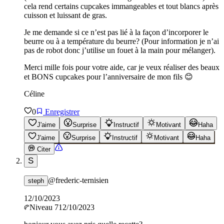
cela rend certains cupcakes immangeables et tout blancs après
cuisson et luissant de gras.
Je me demande si ce n’est pas lié à la façon d’incorporer le
beurre ou à a température du beurre? (Pour information je n’ai
pas de robot donc j’utilise un fouet à la main pour mélanger).
Merci mille fois pour votre aide, car je veux réaliser des beaux
et BONS cupcakes pour l’anniversaire de mon fils 😊
Céline
0
Enregistrer
J'aime
Surprise
Instructif
Motivant
Haha
J'aime
Surprise
Instructif
Motivant
Haha
Citer
S
@
frederic-ternisien
steph
12/10/2023
Niveau
7
12/10/2023