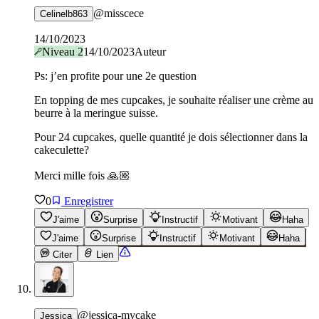
@
misscece
Celinelb863
14/10/2023
Niveau
2
14/10/2023
Auteur
Ps: j’en profite pour une 2e question
En topping de mes cupcakes, je souhaite réaliser une crème au
beurre à la meringue suisse.
Pour 24 cupcakes, quelle quantité je dois sélectionner dans la
cakeculette?
Merci mille fois 🙏🏼
0
Enregistrer
J'aime
Surprise
Instructif
Motivant
Haha
J'aime
Surprise
Instructif
Motivant
Haha
Citer
Lien
@
jessica-mycake
Jessica