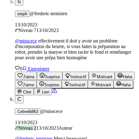
S
@
frederic-ternisien
steph
13/10/2023
Niveau
7
13/10/2023
@
misscece
effectivement il doit y avoir un problème
d'incorporation du beurre, si vous faites la préparation au
robot, prendre la maryse et bien racler le fond et remélanger
pour avoir une prépa bien homogène
0
Enregistrer
J'aime
Surprise
Instructif
Motivant
Haha
J'aime
Surprise
Instructif
Motivant
Haha
Citer
Lien
C
@
misscece
Celinelb863
13/10/2023
Niveau
2
13/10/2023
Auteur
@
frederic-ternisien
Merci beaucoup!