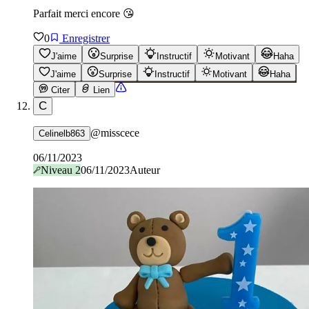
Parfait merci encore 😘
0
Enregistrer
J'aime
Surprise
Instructif
Motivant
Haha
J'aime
Surprise
Instructif
Motivant
Haha
Citer
Lien
C
@
misscece
Celinelb863
06/11/2023
Niveau
2
06/11/2023
Auteur