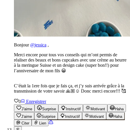
Bonjour
@
jessica
,
Merci encore pour tous vos conseils qui m’ont permis de
réaliser des beaux et bons cupcakes avec une crème au beurre
à la meringue Suisse et un design cake (super bon!!) pour
l’anniversaire de mon fils 😀
C’était la 1ere fois que je fais ça, et j’y suis arrivée grâce à la
transmission de votre savoir 🙏🏼☺️ Donc merci encore!!! 🥰
0
Enregistrer
J'aime
Surprise
Instructif
Motivant
Haha
J'aime
Surprise
Instructif
Motivant
Haha
Citer
Lien
S