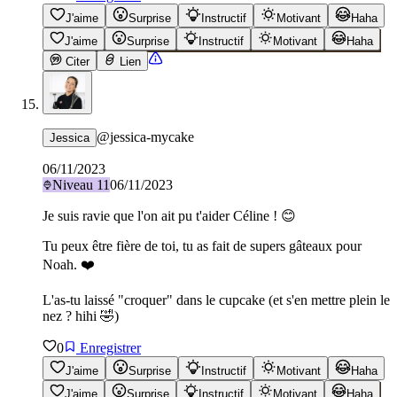
J'aime
Surprise
Instructif
Motivant
Haha
J'aime
Surprise
Instructif
Motivant
Haha
Citer
Lien
@
jessica-mycake
Jessica
06/11/2023
Niveau
11
06/11/2023
Je suis ravie que l'on ait pu t'aider Céline ! 😊
Tu peux être fière de toi, tu as fait de supers gâteaux pour
Noah. ❤️
L'as-tu laissé "croquer" dans le cupcake (et s'en mettre plein le
nez ? hihi 🤣)
0
Enregistrer
J'aime
Surprise
Instructif
Motivant
Haha
J'aime
Surprise
Instructif
Motivant
Haha