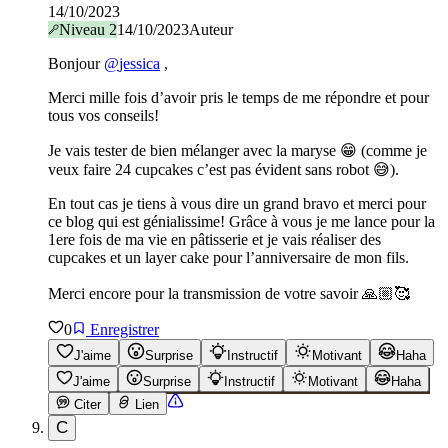
14/10/2023
Niveau
2
14/10/2023
Auteur
Bonjour
@
jessica
,
Merci mille fois d’avoir pris le temps de me répondre et pour
tous vos conseils!
Je vais tester de bien mélanger avec la maryse 😁 (comme je
veux faire 24 cupcakes c’est pas évident sans robot 😅).
En tout cas je tiens à vous dire un grand bravo et merci pour
ce blog qui est génialissime! Grâce à vous je me lance pour la
1ere fois de ma vie en pâtisserie et je vais réaliser des
cupcakes et un layer cake pour l’anniversaire de mon fils.
Merci encore pour la transmission de votre savoir 🙏🏼🥰
0
Enregistrer
J'aime
Surprise
Instructif
Motivant
Haha
J'aime
Surprise
Instructif
Motivant
Haha
Citer
Lien
C