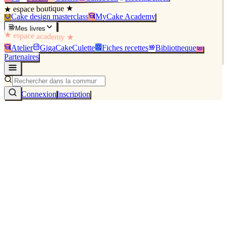
★ espace boutique ★
Cake design masterclass
MyCake Academy
Mes livres
★ espace academy ★
Atelier
GigaCakeCulette
Fiches recettes
Bibliothèque
Partenaires
Connexion
Inscription