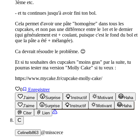
3ème etc.
- et tu continues jusqu'à avoir fini ton bol.
Cela permet d'avoir une pâte "homogène" dans tous les
cupcakes, et non pas une différence entre le 1er et le dernier
(qui généralement est + coulant, puisque c'est le fond du bol et
que la pâte a été + mélangée).
Ca devrait résoudre le problème. 😊
Et si tu souhaites des cupcakes "moins gras" par la suite, tu
pourras tester ma version "Molly Cake" si tu veux :
https://www.mycake.fr/cupcake-molly-cake/
0
Enregistrer
J'aime
Surprise
Instructif
Motivant
Haha
J'aime
Surprise
Instructif
Motivant
Haha
Citer
Lien
C
@
misscece
Celinelb863