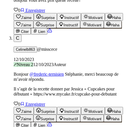
bonjour vous avez pris quelle recette?
0
Enregistrer
J'aime
Surprise
Instructif
Motivant
Haha
J'aime
Surprise
Instructif
Motivant
Haha
Citer
Lien
C
@
misscece
Celinelb863
12/10/2023
Niveau
2
12/10/2023
Auteur
Bonjour
@
frederic-ternisien
Stéphanie, merci beaucoup de
m’avoir répondu.
Il s’agit de la recette donner par Jessica « Cupcakes pour
débutant » https://www.mycake.fr/cupcake-pour-debutant
0
Enregistrer
J'aime
Surprise
Instructif
Motivant
Haha
J'aime
Surprise
Instructif
Motivant
Haha
Citer
Lien