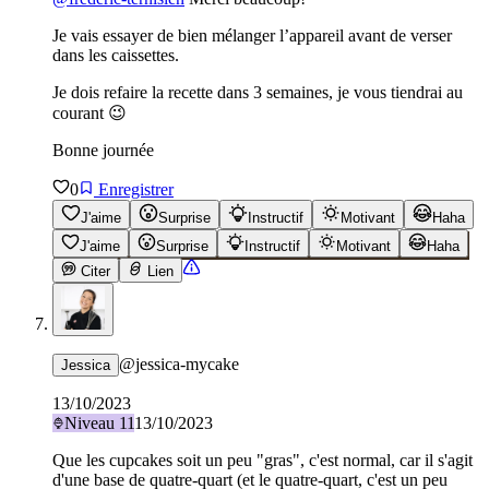
Je vais essayer de bien mélanger l’appareil avant de verser
dans les caissettes.
Je dois refaire la recette dans 3 semaines, je vous tiendrai au
courant 😉
Bonne journée
0
Enregistrer
J'aime
Surprise
Instructif
Motivant
Haha
J'aime
Surprise
Instructif
Motivant
Haha
Citer
Lien
@
jessica-mycake
Jessica
13/10/2023
Niveau
11
13/10/2023
Que les cupcakes soit un peu "gras", c'est normal, car il s'agit
d'une base de quatre-quart (et le quatre-quart, c'est un peu