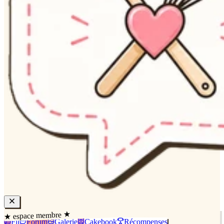
★ espace membre ★
Fil
Forum
Galerie
Cakebook
Récompenses