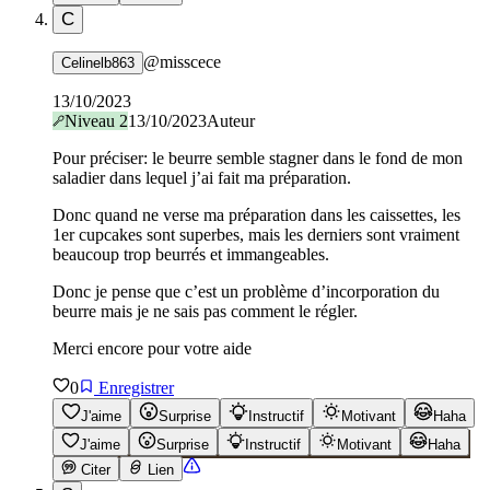
C
@
misscece
Celinelb863
13/10/2023
Niveau
2
13/10/2023
Auteur
Pour préciser: le beurre semble stagner dans le fond de mon
saladier dans lequel j’ai fait ma préparation.
Donc quand ne verse ma préparation dans les caissettes, les
1er cupcakes sont superbes, mais les derniers sont vraiment
beaucoup trop beurrés et immangeables.
Donc je pense que c’est un problème d’incorporation du
beurre mais je ne sais pas comment le régler.
Merci encore pour votre aide
0
Enregistrer
J'aime
Surprise
Instructif
Motivant
Haha
J'aime
Surprise
Instructif
Motivant
Haha
Citer
Lien