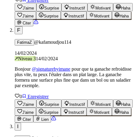
0
Enregistrer
J'aime
Surprise
Instructif
Motivant
Haha
J'aime
Surprise
Instructif
Motivant
Haha
Citer
F
@
kafamoudjou114
FatimaZ
14/02/2024
Niveau
3
14/02/2024
Bonjour
@
signaturebyimane
pour que ta ganache refroidisse
plus vite, tu peux l'étaler dans un plat large. La ganache
formera une surface plus fine que dans un bol ou un saladier
par exemple.
0
Enregistrer
J'aime
Surprise
Instructif
Motivant
Haha
J'aime
Surprise
Instructif
Motivant
Haha
Citer
Lien
I