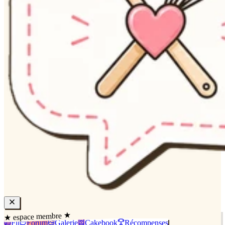
★ espace membre ★
Fil
Forum
Galerie
Cakebook
Récompenses