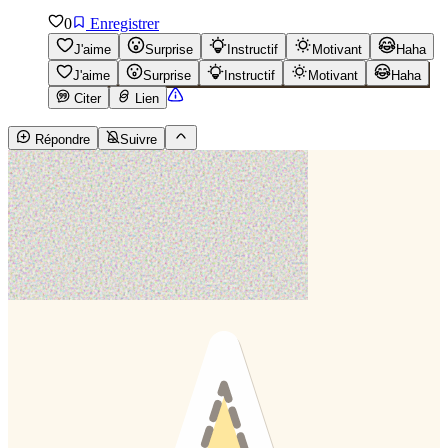
0
Enregistrer
J'aime
Surprise
Instructif
Motivant
Haha
J'aime
Surprise
Instructif
Motivant
Haha
Citer
Lien
Répondre
Suivre