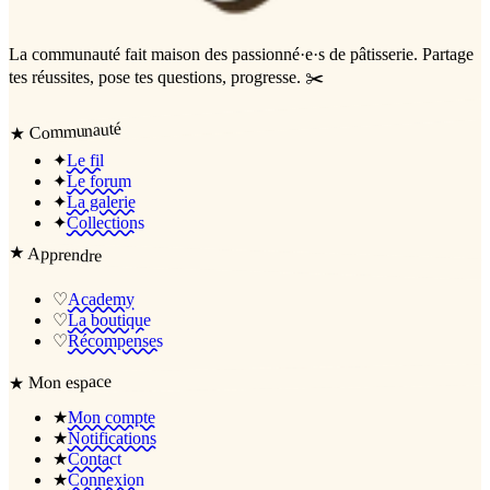
La communauté
fait maison
des passionné·e·s de pâtisserie. Partage
tes réussites, pose tes questions, progresse. ✂️
Communauté
★
✦
Le fil
✦
Le forum
✦
La galerie
✦
Collections
★
Apprendre
♡
Academy
♡
La boutique
♡
Récompenses
Mon espace
★
★
Mon compte
★
Notifications
★
Contact
★
Connexion