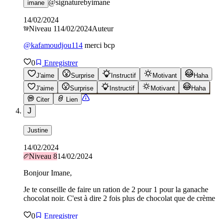
@
signaturebyimane
imane
14/02/2024
Niveau
1
14/02/2024
Auteur
@
kafamoudjou114
merci bcp
0
Enregistrer
J'aime
Surprise
Instructif
Motivant
Haha
J'aime
Surprise
Instructif
Motivant
Haha
Citer
Lien
J
Justine
14/02/2024
Niveau
8
14/02/2024
Bonjour Imane,
Je te conseille de faire un ration de 2 pour 1 pour la ganache
chocolat noir. C'est à dire 2 fois plus de chocolat que de crème
0
Enregistrer