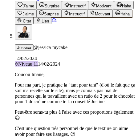
J'aime
Surprise
Instructif
Motivant
Haha
J'aime
Surprise
Instructif
Motivant
Haha
Citer
Lien
@
jessica-mycake
Jessica
14/02/2024
Niveau
11
14/02/2024
Coucou Imane,
Pour ma part, je pratique la "tant pour tant" (d'où le fait que ça
soit ma recette sur le site), mais je connais pas mal de
personnes qui la travaillent avec un ratio de 2 pour le chocolat
pour 1 de crème comme te l'a conseillé Justine.
Peut-être seras-tu plus à l'aise avec ces proportions également.
😊
C'est une question très personnel de quelle texture on aime
avoir pour faire ses lissages. 😉