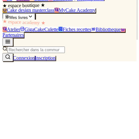
★ espace boutique ★
Cake design masterclass
MyCake Academy
Mes livres
★ espace academy ★
Atelier
GigaCakeCulette
Fiches recettes
Bibliothèque
Partenaires
Connexion
Inscription