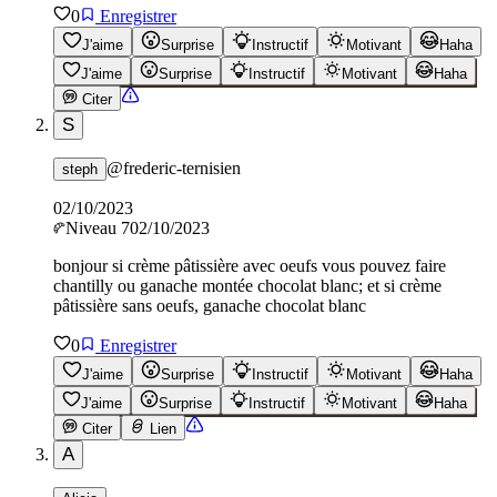
0
Enregistrer
J'aime
Surprise
Instructif
Motivant
Haha
J'aime
Surprise
Instructif
Motivant
Haha
Citer
S
@
frederic-ternisien
steph
02/10/2023
Niveau
7
02/10/2023
bonjour si crème pâtissière avec oeufs vous pouvez faire
chantilly ou ganache montée chocolat blanc; et si crème
pâtissière sans oeufs, ganache chocolat blanc
0
Enregistrer
J'aime
Surprise
Instructif
Motivant
Haha
J'aime
Surprise
Instructif
Motivant
Haha
Citer
Lien
A