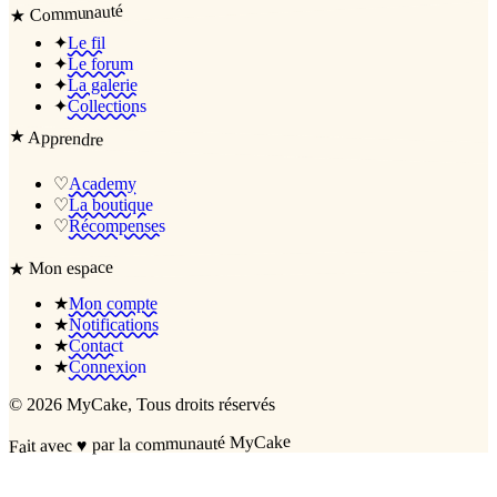
Communauté
★
✦
Le fil
✦
Le forum
✦
La galerie
✦
Collections
★
Apprendre
♡
Academy
♡
La boutique
♡
Récompenses
Mon espace
★
★
Mon compte
★
Notifications
★
Contact
★
Connexion
©
2026
MyCake
, Tous droits réservés
par la communauté MyCake
♥
Fait avec