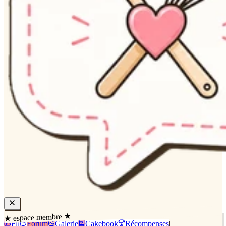
★ espace membre ★
Fil
Forum
Galerie
Cakebook
Récompenses