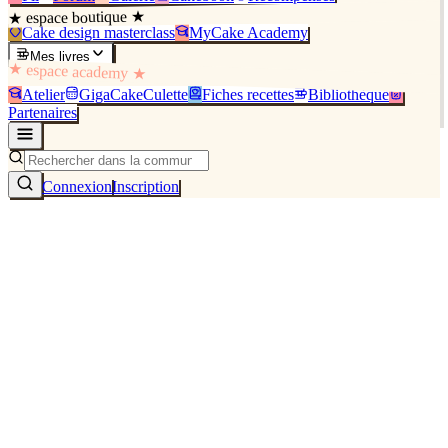
★ espace boutique ★
Cake design masterclass
MyCake Academy
Mes livres
★ espace academy ★
Atelier
GigaCakeCulette
Fiches recettes
Bibliothèque
Partenaires
Connexion
Inscription