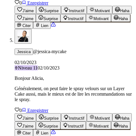
0
Enregistrer
J'aime
Surprise
Instructif
Motivant
Haha
J'aime
Surprise
Instructif
Motivant
Haha
Citer
Lien
@
jessica-mycake
Jessica
02/10/2023
Niveau
11
02/10/2023
Bonjour Alicia,
Généralement, on peut faire le spray velours sur un Layer
Cake aussi, mais le mieux est de lire les recommandations sur
le spray.
0
Enregistrer
J'aime
Surprise
Instructif
Motivant
Haha
J'aime
Surprise
Instructif
Motivant
Haha
Citer
Lien