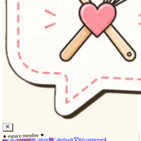
★ espace membre ★
Fil
Forum
Galerie
Cakebook
Récompenses