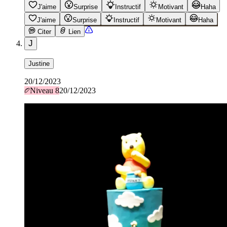
J'aime
Surprise
Instructif
Motivant
Haha
J'aime
Surprise
Instructif
Motivant
Haha
Citer
Lien
J
Justine
20/12/2023
Niveau
8
20/12/2023