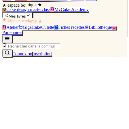
★ espace boutique ★
Cake design masterclass
MyCake Academy
Mes livres
★ espace academy ★
Atelier
GigaCakeCulette
Fiches recettes
Bibliothèque
Partenaires
Connexion
Inscription