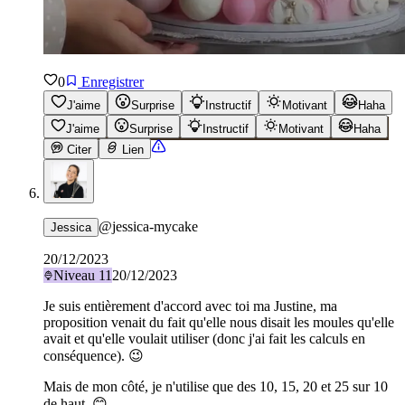
0
Enregistrer
J'aime
Surprise
Instructif
Motivant
Haha
J'aime
Surprise
Instructif
Motivant
Haha
Citer
Lien
@
jessica-mycake
Jessica
20/12/2023
Niveau
11
20/12/2023
Je suis entièrement d'accord avec toi ma Justine, ma
proposition venait du fait qu'elle nous disait les moules qu'elle
avait et qu'elle voulait utiliser (donc j'ai fait les calculs en
conséquence). 😉
Mais de mon côté, je n'utilise que des 10, 15, 20 et 25 sur 10
de haut. 😊