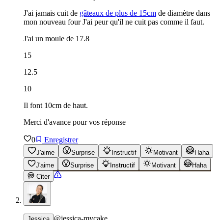
J'ai jamais cuit de
gâteaux de plus de 15cm
de diamètre dans
mon nouveau four J'ai peur qu'il ne cuit pas comme il faut.
J'ai un moule de 17.8
15
12.5
10
Il font 10cm de haut.
Merci d'avance pour vos réponse
0
Enregistrer
J'aime
Surprise
Instructif
Motivant
Haha
J'aime
Surprise
Instructif
Motivant
Haha
Citer
@
jessica-mycake
Jessica