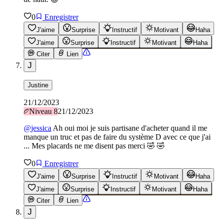
0
Enregistrer
J'aime
Surprise
Instructif
Motivant
Haha
J'aime
Surprise
Instructif
Motivant
Haha
Citer
Lien
J
Justine
21/12/2023
Niveau
8
21/12/2023
@
jessica
Ah oui moi je suis partisane d'acheter quand il me
manque un truc et pas de faire du système D avec ce que j'ai
... Mes placards ne me disent pas merci 🤣 🤣
0
Enregistrer
J'aime
Surprise
Instructif
Motivant
Haha
J'aime
Surprise
Instructif
Motivant
Haha
Citer
Lien
J