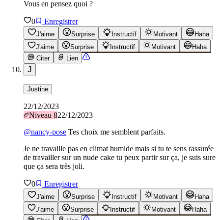
Vous en pensez quoi ?
0
Enregistrer
J'aime
Surprise
Instructif
Motivant
Haha
J'aime
Surprise
Instructif
Motivant
Haha
Citer
Lien
J
Justine
22/12/2023
Niveau
8
22/12/2023
@
nancy-pose
Tes choix me semblent parfaits.
Je ne travaille pas en climat humide mais si tu te sens rassurée
de travailler sur un nude cake tu peux partir sur ça, je suis sure
que ça sera très joli.
0
Enregistrer
J'aime
Surprise
Instructif
Motivant
Haha
J'aime
Surprise
Instructif
Motivant
Haha