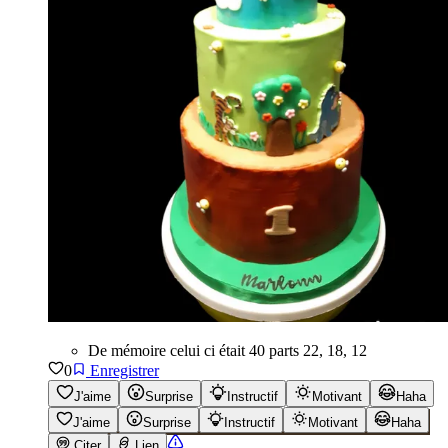
De mémoire celui ci était 40 parts 22, 18, 12
0
Enregistrer
J'aime
Surprise
Instructif
Motivant
Haha
J'aime
Surprise
Instructif
Motivant
Haha
Citer
Lien