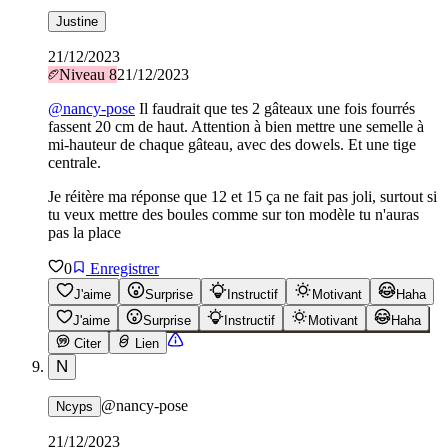
Justine
21/12/2023
Niveau
8
21/12/2023
@
nancy-pose
Il faudrait que tes 2 gâteaux une fois fourrés
fassent 20 cm de haut. Attention à bien mettre une semelle à
mi-hauteur de chaque gâteau, avec des dowels. Et une tige
centrale.
Je réitère ma réponse que 12 et 15 ça ne fait pas joli, surtout si
tu veux mettre des boules comme sur ton modèle tu n'auras
pas la place
0
Enregistrer
J'aime
Surprise
Instructif
Motivant
Haha
J'aime
Surprise
Instructif
Motivant
Haha
Citer
Lien
N
@
nancy-pose
Ncyps
21/12/2023