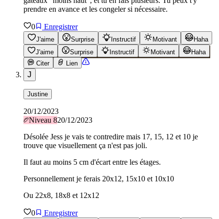
gâteaux "moins haut", et tu en fais plusieurs. Tu peux t'y
prendre en avance et les congeler si nécessaire.
0
Enregistrer
J'aime
Surprise
Instructif
Motivant
Haha
J'aime
Surprise
Instructif
Motivant
Haha
Citer
Lien
J
Justine
20/12/2023
Niveau
8
20/12/2023
Désolée Jess je vais te contredire mais 17, 15, 12 et 10 je
trouve que visuellement ça n'est pas joli.
Il faut au moins 5 cm d'écart entre les étages.
Personnellement je ferais 20x12, 15x10 et 10x10
Ou 22x8, 18x8 et 12x12
0
Enregistrer