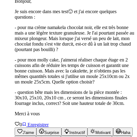
Bonjour,
Je suis encore dans mes test🙂 et j'ai encore quelques
questions :
- pour ma crème namakela chocolat noir, elle est très bonne
mais a une légère texture granuleuse. Je l'ai pourtant passée au
mixeur plongeur. Mais lorsque j'ai versé un peu de lait, mon
chocolat fondu s'est vite durcit, est-ce dû à un lait trop chaud
(pourtant pas bouilli) ?
- pour mon molly cake, j'aimerai réaliser chaque étage en 2
cuissons afin de réduire les temps de cuisson et garantit une
bonne cuisson. Mais avec la cakulette, je n'obtiens pas les
mêmes quantités totales si j'utilise un moule 25x10cm ou 2x
un moule 25x5cm. Quelle option choisir?
- question bête mais les dimensions de la pièce montée :
30x10, 25x10, 20x10 cm , ce seront les dimensions finales
fourrage inclus, correct? Soit une hauteur totale de 30cm.
Merci à vous
0
Enregistrer
J'aime
Surprise
Instructif
Motivant
Haha