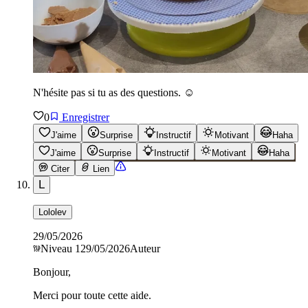
N'hésite pas si tu as des questions. ☺️
0
Enregistrer
J'aime
Surprise
Instructif
Motivant
Haha
J'aime
Surprise
Instructif
Motivant
Haha
Citer
Lien
L
Lololev
29/05/2026
Niveau
1
29/05/2026
Auteur
Bonjour,
Merci pour toute cette aide.