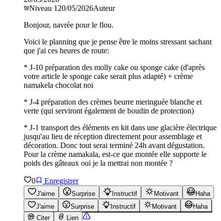
Niveau
1
20/05/2026
Auteur
Bonjour, navrée pour le flou.
Voici le planning que je pense être le moins stressant sachant
que j'ai ces heures de route:
* J-10 préparation des molly cake ou sponge cake (d'après
votre article le sponge cake serait plus adapté) + crème
namakela chocolat noi
* J-4 préparation des crèmes beurre meringuée blanche et
verte (qui serviront également de boudin de protection)
* J-1 transport des éléments en kit dans une glacière électrique
jusqu'au lieu de réception directement pour assemblage et
décoration. Donc tout serai terminé 24h avant dégustation.
Pour la crème namakala, est-ce que montée elle supporte le
poids des gâteaux oui je la mettrai non montée ?
0
Enregistrer
J'aime
Surprise
Instructif
Motivant
Haha
J'aime
Surprise
Instructif
Motivant
Haha
Citer
Lien