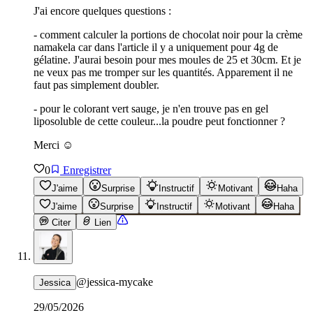
J'ai encore quelques questions :
- comment calculer la portions de chocolat noir pour la crème
namakela car dans l'article il y a uniquement pour 4g de
gélatine. J'aurai besoin pour mes moules de 25 et 30cm. Et je
ne veux pas me tromper sur les quantités. Apparement il ne
faut pas simplement doubler.
- pour le colorant vert sauge, je n'en trouve pas en gel
liposoluble de cette couleur...la poudre peut fonctionner ?
Merci ☺️
0
Enregistrer
J'aime
Surprise
Instructif
Motivant
Haha
J'aime
Surprise
Instructif
Motivant
Haha
Citer
Lien
@
jessica-mycake
Jessica
29/05/2026