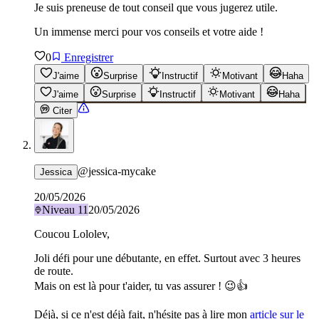
Je suis preneuse de tout conseil que vous jugerez utile.
​Un immense merci pour vos conseils et votre aide !
0
Enregistrer
J'aime
Surprise
Instructif
Motivant
Haha
J'aime
Surprise
Instructif
Motivant
Haha
Citer
@
jessica-mycake
Jessica
20/05/2026
Niveau
11
20/05/2026
Coucou Lololev,
Joli défi pour une débutante, en effet. Surtout avec 3 heures
de route.
Mais on est là pour t'aider, tu vas assurer ! 😉👍
Déjà, si ce n'est déjà fait, n'hésite pas à lire mon
article sur le