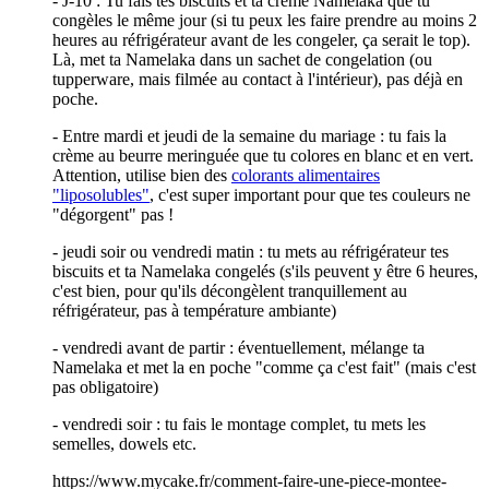
- J-10 : Tu fais tes biscuits et ta crème Namelaka que tu
congèles le même jour (si tu peux les faire prendre au moins 2
heures au réfrigérateur avant de les congeler, ça serait le top).
Là, met ta Namelaka dans un sachet de congelation (ou
tupperware, mais filmée au contact à l'intérieur), pas déjà en
poche.
- Entre mardi et jeudi de la semaine du mariage : tu fais la
crème au beurre meringuée que tu colores en blanc et en vert.
Attention, utilise bien des
colorants alimentaires
"liposolubles"
, c'est super important pour que tes couleurs ne
"dégorgent" pas !
- jeudi soir ou vendredi matin : tu mets au réfrigérateur tes
biscuits et ta Namelaka congelés (s'ils peuvent y être 6 heures,
c'est bien, pour qu'ils décongèlent tranquillement au
réfrigérateur, pas à température ambiante)
- vendredi avant de partir : éventuellement, mélange ta
Namelaka et met la en poche "comme ça c'est fait" (mais c'est
pas obligatoire)
- vendredi soir : tu fais le montage complet, tu mets les
semelles, dowels etc.
https://www.mycake.fr/comment-faire-une-piece-montee-