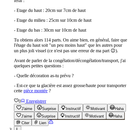
ferai :
- Etage du haut : 20cm sur 7cm de haut
- Etage du milieu : 25cm sur 10cm de haut
- Etage du bas : 30cm sur 10cm de haut
Tu obtiens alors 114 parts. On aime bien, en général, faire que
l'étage du haut soit "un peu moins haut" que les autres pour
un plus joli visuel (ce n'est pas une erreur de ma part 😉).
Avant de parler de la congélation/décongélation/transport, j'ai
quelques petites questions :
- Quelle décoration as-tu prévu ?
- Est-ce que ta glacière est assez grosse/haute pour transporter
cette
pièce montée
?
0
Enregistrer
J'aime
Surprise
Instructif
Motivant
Haha
J'aime
Surprise
Instructif
Motivant
Haha
Citer
Lien
L