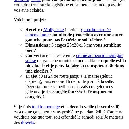
coup de stress sur la logistique et j'aimerais beaucoup avoir
vos avis éclairés.
​Voici mon projet :
Recette :
Molly cake
intérieur
ganache montée
chocolat noir
:
boudin de protection avec une autre
ganache pour pas l'extérieur soit tâcher ?
Dimensions
: 3 étages 25x20x15 cm
vous semblent
bien?
Couverture :
J'hésite entre
crème au beurre meringue
suisse
ou ganache montée chocolat blanc
: quelle est la
plus facile et je peux la faire la transporter 3h dans
une glacière ?
Trajet :
J'ai 2h de route jusqu'à la mairie (début
d'aprèm), puis encore 1h de route jusqu'à la salle.
Dégustation le samedi soir.: je vais congeler mes
gâteaux,
je les congèle fourrés ? Transportent
congelés
?
​Si je finis
tout le montage
et la déco
la veille (le vendredi)
,
est-ce que ça va tenir sans problème pendant 24h ? Car je ne
voudrais pas que tout soit effondré le samedi soir. Je mettrais
des
dowels
.