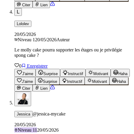
Citer
Lien
L
Lololev
20/05/2026
Niveau
1
20/05/2026
Auteur
Le molly cake pourra supporter les étages ou je privilégie
spong cake ?
0
Enregistrer
J'aime
Surprise
Instructif
Motivant
Haha
J'aime
Surprise
Instructif
Motivant
Haha
Citer
Lien
@
jessica-mycake
Jessica
20/05/2026
Niveau
11
20/05/2026