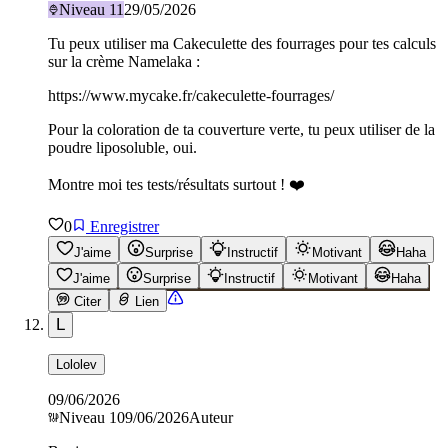
Niveau
11
29/05/2026
Tu peux utiliser ma Cakeculette des fourrages pour tes calculs
sur la crème Namelaka :
https://www.mycake.fr/cakeculette-fourrages/
Pour la coloration de ta couverture verte, tu peux utiliser de la
poudre liposoluble, oui.
Montre moi tes tests/résultats surtout ! ❤️
0
Enregistrer
J'aime
Surprise
Instructif
Motivant
Haha
J'aime
Surprise
Instructif
Motivant
Haha
Citer
Lien
L
Lololev
09/06/2026
Niveau
1
09/06/2026
Auteur