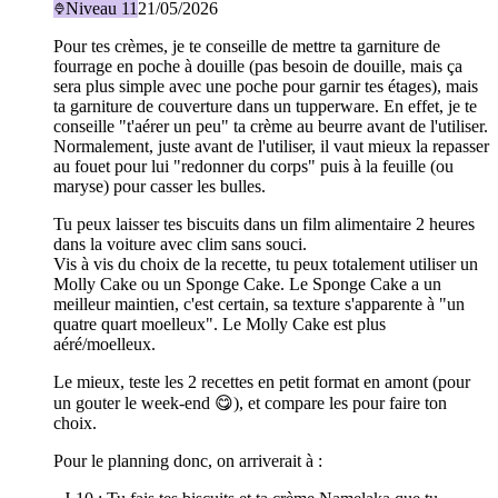
Niveau
11
21/05/2026
Pour tes crèmes, je te conseille de mettre ta garniture de
fourrage en poche à douille (pas besoin de douille, mais ça
sera plus simple avec une poche pour garnir tes étages), mais
ta garniture de couverture dans un tupperware. En effet, je te
conseille "t'aérer un peu" ta crème au beurre avant de l'utiliser.
Normalement, juste avant de l'utiliser, il vaut mieux la repasser
au fouet pour lui "redonner du corps" puis à la feuille (ou
maryse) pour casser les bulles.
Tu peux laisser tes biscuits dans un film alimentaire 2 heures
dans la voiture avec clim sans souci.
Vis à vis du choix de la recette, tu peux totalement utiliser un
Molly Cake ou un Sponge Cake. Le Sponge Cake a un
meilleur maintien, c'est certain, sa texture s'apparente à "un
quatre quart moelleux". Le Molly Cake est plus
aéré/moelleux.
Le mieux, teste les 2 recettes en petit format en amont (pour
un gouter le week-end 😋), et compare les pour faire ton
choix.
Pour le planning donc, on arriverait à :