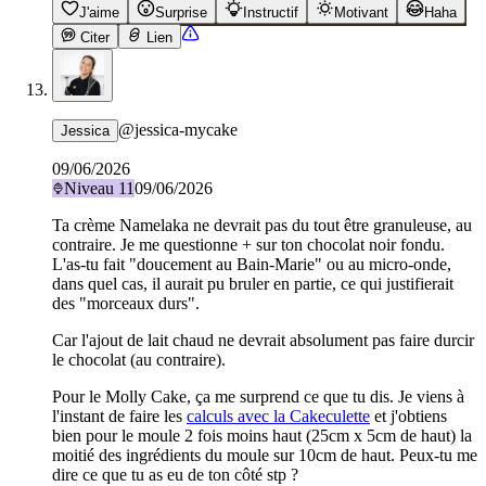
J'aime
Surprise
Instructif
Motivant
Haha
Citer
Lien
@
jessica-mycake
Jessica
09/06/2026
Niveau
11
09/06/2026
Ta crème Namelaka ne devrait pas du tout être granuleuse, au
contraire. Je me questionne + sur ton chocolat noir fondu.
L'as-tu fait "doucement au Bain-Marie" ou au micro-onde,
dans quel cas, il aurait pu bruler en partie, ce qui justifierait
des "morceaux durs".
Car l'ajout de lait chaud ne devrait absolument pas faire durcir
le chocolat (au contraire).
Pour le Molly Cake, ça me surprend ce que tu dis. Je viens à
l'instant de faire les
calculs avec la Cakeculette
et j'obtiens
bien pour le moule 2 fois moins haut (25cm x 5cm de haut) la
moitié des ingrédients du moule sur 10cm de haut. Peux-tu me
dire ce que tu as eu de ton côté stp ?