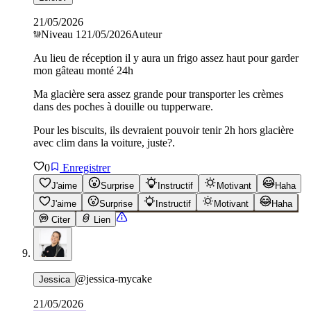
21/05/2026
Niveau
1
21/05/2026
Auteur
Au lieu de réception il y aura un frigo assez haut pour garder
mon gâteau monté 24h
Ma glacière sera assez grande pour transporter les crèmes
dans des poches à douille ou tupperware.
Pour les biscuits, ils devraient pouvoir tenir 2h hors glacière
avec clim dans la voiture, juste?.
0
Enregistrer
J'aime
Surprise
Instructif
Motivant
Haha
J'aime
Surprise
Instructif
Motivant
Haha
Citer
Lien
@
jessica-mycake
Jessica
21/05/2026