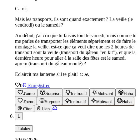
Ca ok.
Mais les transports, ils sont quand exactement ? La veille (le
vendredi) ou le samedi ?
Au début, j'ai cru que tu faisais tout le samedi, mais comme tu
me parles de transporter les éléments séparément et de faire le
montage la veille, est-ce que ça veut dire que les 2 heures de
transport sont la veille (transport du gâteau "en kit"), et que la
dernière heure pour aller à la salle des fêtes est le samedi
aprem (transport du gâteau monté) ?
Eclaircit ma lanterne s'il te plait! ☺️🙏
0
Enregistrer
J'aime
Surprise
Instructif
Motivant
Haha
J'aime
Surprise
Instructif
Motivant
Haha
Citer
Lien
L
Lololev
20/05/2026