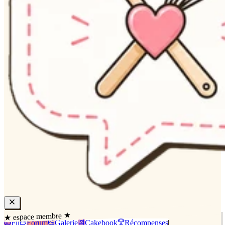
★ espace membre ★
Fil
Forum
Galerie
Cakebook
Récompenses