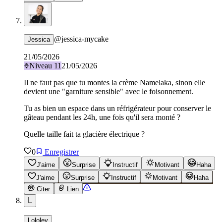
@
jessica-mycake
Jessica
21/05/2026
Niveau
11
21/05/2026
Il ne faut pas que tu montes la crème Namelaka, sinon elle
devient une "garniture sensible" avec le foisonnement.
Tu as bien un espace dans un réfrigérateur pour conserver le
gâteau pendant les 24h, une fois qu'il sera monté ?
Quelle taille fait ta glacière électrique ?
0
Enregistrer
J'aime
Surprise
Instructif
Motivant
Haha
J'aime
Surprise
Instructif
Motivant
Haha
Citer
Lien
L
Lololev