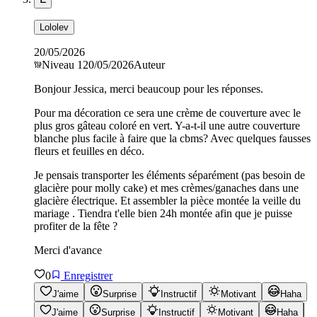
Lololev
20/05/2026
Niveau
1
20/05/2026
Auteur
Bonjour Jessica, merci beaucoup pour les réponses.
Pour ma décoration ce sera une crème de couverture avec le
plus gros gâteau coloré en vert. Y-a-t-il une autre couverture
blanche plus facile à faire que la cbms? Avec quelques fausses
fleurs et feuilles en déco.
Je pensais transporter les éléments séparément (pas besoin de
glacière pour molly cake) et mes crèmes/ganaches dans une
glacière électrique. Et assembler la pièce montée la veille du
mariage . Tiendra t'elle bien 24h montée afin que je puisse
profiter de la fête ?
Merci d'avance
0
Enregistrer
J'aime
Surprise
Instructif
Motivant
Haha
J'aime
Surprise
Instructif
Motivant
Haha