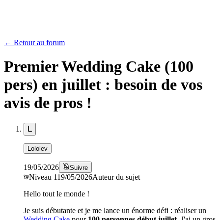
← Retour au forum
Premier Wedding Cake (100
pers) en juillet : besoin de vos
avis de pros !
L
Lololev
19/05/2026
Suivre
Niveau
1
19/05/2026
Auteur du sujet
Hello tout le monde !
​Je suis débutante et je me lance un énorme défi : réaliser un
Wedding Cake
pour
100 personnes début juillet
. J'ai un gros