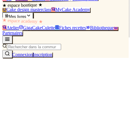
★ espace boutique ★
Cake design masterclass
MyCake Academy
Mes livres
★ espace academy ★
Atelier
GigaCakeCulette
Fiches recettes
Bibliothèque
Partenaires
Connexion
Inscription