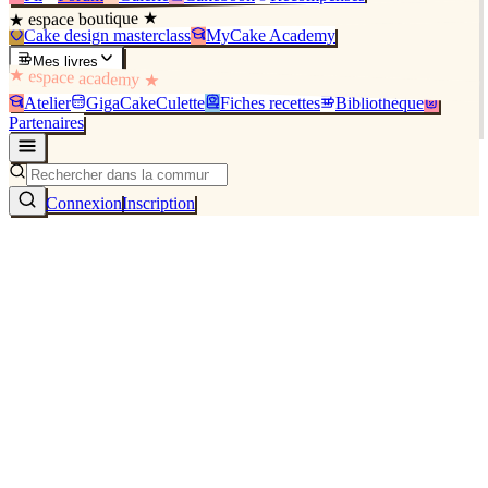
★ espace boutique ★
Cake design masterclass
MyCake Academy
Mes livres
★ espace academy ★
Atelier
GigaCakeCulette
Fiches recettes
Bibliothèque
Partenaires
Connexion
Inscription