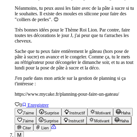
Néanmoins, tu peux aussi les faire avec de la pâte à sucre si tu
le souhaites. Il existe des moules en silicone pour faire des
"colliers de perles". 😊
Très bonnes idées pour le Thème Roi Lion. Par contre, faire
toutes tes décorations le jour J, j'ai peur que tu t'arraches les
cheveux.
Sache que tu peux faire entièrement le gâteau (hors pose de
pâte à sucre) en avance et le congeler. Comme ça, tu le mets
au réfrigérateur pour décongeler le dimanche soir, et tu as tout
lundi pour la pose de pâte à sucre et la déco.
J'en parle dans mon article sur la gestion de planning si ça
t'intéresse :
https://www.mycake.fr/planning-pour-faire-un-gateau/
0
Enregistrer
J'aime
Surprise
Instructif
Motivant
Haha
J'aime
Surprise
Instructif
Motivant
Haha
Citer
Lien
M