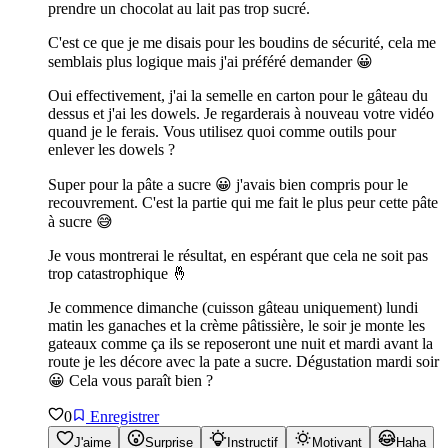
prendre un chocolat au lait pas trop sucré.
C'est ce que je me disais pour les boudins de sécurité, cela me
semblais plus logique mais j'ai préféré demander 😀
Oui effectivement, j'ai la semelle en carton pour le gâteau du
dessus et j'ai les dowels. Je regarderais à nouveau votre vidéo
quand je le ferais. Vous utilisez quoi comme outils pour
enlever les dowels ?
Super pour la pâte a sucre 😀 j'avais bien compris pour le
recouvrement. C'est la partie qui me fait le plus peur cette pâte
à sucre 😅
Je vous montrerai le résultat, en espérant que cela ne soit pas
trop catastrophique 🤞
Je commence dimanche (cuisson gâteau uniquement) lundi
matin les ganaches et la crème pâtissière, le soir je monte les
gateaux comme ça ils se reposeront une nuit et mardi avant la
route je les décore avec la pate a sucre. Dégustation mardi soir
😀 Cela vous paraît bien ?
0
Enregistrer
J'aime
Surprise
Instructif
Motivant
Haha