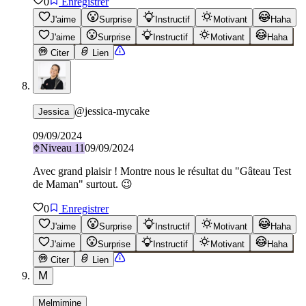
0
Enregistrer
J'aime
Surprise
Instructif
Motivant
Haha
J'aime
Surprise
Instructif
Motivant
Haha
Citer
Lien
@
jessica-mycake
Jessica
09/09/2024
Niveau
11
09/09/2024
Avec grand plaisir ! Montre nous le résultat du "Gâteau Test
de Maman" surtout. 😉
0
Enregistrer
J'aime
Surprise
Instructif
Motivant
Haha
J'aime
Surprise
Instructif
Motivant
Haha
Citer
Lien
M
Melmimine