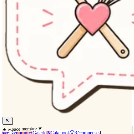
★ espace membre ★
Fil
Forum
Galerie
Cakebook
Récompenses