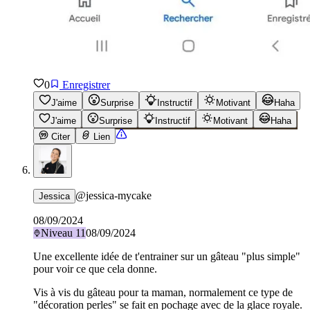
0
Enregistrer
J'aime
Surprise
Instructif
Motivant
Haha
J'aime
Surprise
Instructif
Motivant
Haha
Citer
Lien
@
jessica-mycake
Jessica
08/09/2024
Niveau
11
08/09/2024
Une excellente idée de t'entrainer sur un gâteau "plus simple"
pour voir ce que cela donne.
Vis à vis du gâteau pour ta maman, normalement ce type de
"décoration perles" se fait en pochage avec de la glace royale.