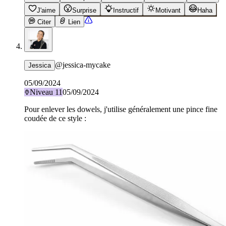
J'aime
Surprise
Instructif
Motivant
Haha
Citer
Lien
@
jessica-mycake
Jessica
05/09/2024
Niveau
11
05/09/2024
Pour enlever les dowels, j'utilise généralement une pince fine
coudée de ce style :