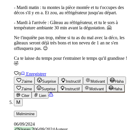
- Mardi matin : tu montes la pièce montée et tu t'occupes des
décos s'il y en a. Et zou, au réfrigérateur jusqu'au départ.
- Mardi à l'arrivée : Gâteau au réfrigérateur, et tu le sors à
température ambiante 30 min avant la dégustation. 🤗
Ne t'inquiète pas trop, même si tu as du mal avec la déco, les
gâteaux seront déjà très bons et ton neveu de 1 an ne s'en
offusquera pas. 😉
Ca te laisse du temps pour t'entrainer le temps qu'il grandisse !
🤣
0
Enregistrer
J'aime
Surprise
Instructif
Motivant
Haha
J'aime
Surprise
Instructif
Motivant
Haha
Citer
Lien
M
Melmimine
06/09/2024
Niveau
2
06/09/2024
Auteur