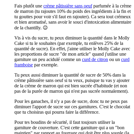
Fais plutôt une
crème pâtissière sans oeuf
parfumée à la crème
de marron (tu rajoutes 10% du poids des ingrédients à la fin et
tu gouttes pour voir s'il faut en rajouter). Ca sera tout crémeux
et bien aromatisé, sans avoir le souci d'intoxication alimentaire
de la chantilly. 😉
Vis à vis du sucre, tu peux diminuer la quantité dans le Molly
Cake si tu le souhaites (par exemple, tu enlèves 25% de la
quantité de sucre). En effet, j'aime utiliser le Molly Cake avec
les proportions de sucre "de mon article" quand j'utilise une
garniture un peu acidulé comme un
curd de citron
ou un
curd
framboise
par exemple.
Tu peux aussi diminuer la quantité de sucre de 50% dans la
crème pâtissière sans oeuf si tu veux, puisque tu vas y ajouter
de la crème de marron qui est bien sucrée d'habitude (et non
pas de la purée de marron qui n'est pas sucrée normalement).
Pour les ganaches, il n'y a pas de sucre, donc tu ne peux pas
diminuer l'apport de sucre sur ces garnitures. C'est le chocolat
que tu choisiras qui pourra faire la différence.
Pour tes boudins de sécurité, il faut toujours utiliser la
garniture de couverture. C'est cette garniture qui a un "bon
maintien" par rapport au fourrage qui doit être plus souple (la