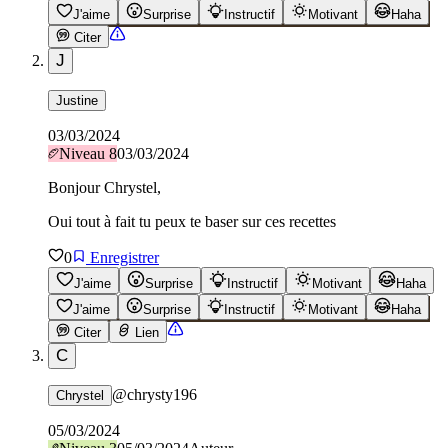
J'aime
Surprise
Instructif
Motivant
Haha
Citer
J
Justine
03/03/2024
Niveau
8
03/03/2024
Bonjour Chrystel,
Oui tout à fait tu peux te baser sur ces recettes
0
Enregistrer
J'aime
Surprise
Instructif
Motivant
Haha
J'aime
Surprise
Instructif
Motivant
Haha
Citer
Lien
C
@
chrysty196
Chrystel
05/03/2024