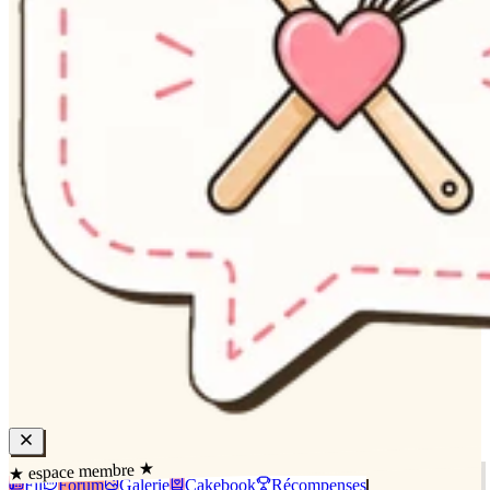
★ espace membre ★
Fil
Forum
Galerie
Cakebook
Récompenses