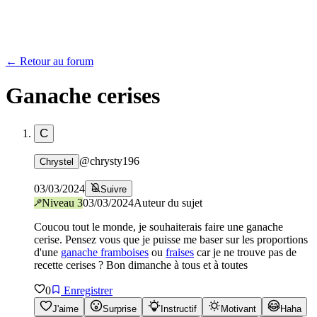
← Retour au forum
Ganache cerises
C
@
chrysty196
Chrystel
03/03/2024
Suivre
Niveau
3
03/03/2024
Auteur du sujet
Coucou tout le monde, je souhaiterais faire une ganache
cerise. Pensez vous que je puisse me baser sur les proportions
d'une
ganache framboises
ou
fraises
car je ne trouve pas de
recette cerises ? Bon dimanche à tous et à toutes
0
Enregistrer
J'aime
Surprise
Instructif
Motivant
Haha