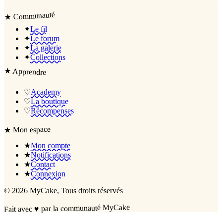
Communauté
★
✦
Le fil
✦
Le forum
✦
La galerie
✦
Collections
★
Apprendre
♡
Academy
♡
La boutique
♡
Récompenses
Mon espace
★
★
Mon compte
★
Notifications
★
Contact
★
Connexion
©
2026
MyCake
, Tous droits réservés
par la communauté MyCake
♥
Fait avec