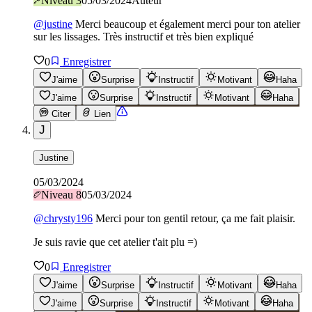
Niveau
3
05/03/2024
Auteur
@
justine
Merci beaucoup et également merci pour ton atelier
sur les lissages. Très instructif et très bien expliqué
0
Enregistrer
J'aime
Surprise
Instructif
Motivant
Haha
J'aime
Surprise
Instructif
Motivant
Haha
Citer
Lien
J
Justine
05/03/2024
Niveau
8
05/03/2024
@
chrysty196
Merci pour ton gentil retour, ça me fait plaisir.
Je suis ravie que cet atelier t'ait plu =)
0
Enregistrer
J'aime
Surprise
Instructif
Motivant
Haha
J'aime
Surprise
Instructif
Motivant
Haha