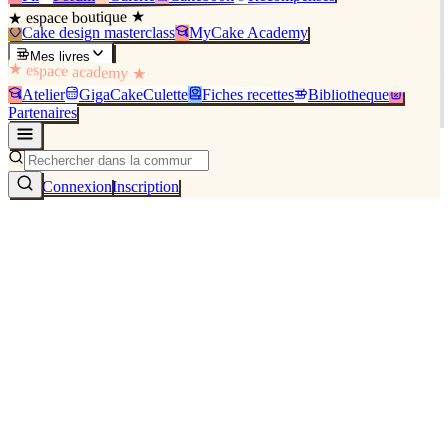
★ espace boutique ★
Cake design masterclass
MyCake Academy
Mes livres
★ espace academy ★
Atelier
GigaCakeCulette
Fiches recettes
Bibliothèque
Partenaires
Connexion
Inscription