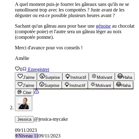
A quel moment puis-je fourrer les gâteaux sans qu'ils ne se
ramollissent trop avec les compotées ? Juste avant de les
déguster ou est-ce possible plusieurs heures avant ?
Sachant qu'un gâteau aura pour base une
génoise
au chocolat
(compotée poire) et l'autre sera un gâteau léger au noix
(compotée pomme).
Merci d'avance pour vos conseils !
Amélie
0
Enregistrer
J'aime
Surprise
Instructif
Motivant
Haha
J'aime
Surprise
Instructif
Motivant
Haha
Citer
@
jessica-mycake
Jessica
09/11/2023
Niveau
11
09/11/2023