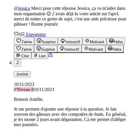
@
jessica
Merci pour cette réponse Jessica, ça va m'aider dans
mon organisation 😉 j' avais déjà lu votre article sur l'apvl,
merci de traiter ce genre de sujet, c'est une aide précieuse pour
pâtisser ! Bonne journée
0
Enregistrer
J'aime
Surprise
Instructif
Motivant
Haha
J'aime
Surprise
Instructif
Motivant
Haha
Citer
Lien
J
Justine
10/11/2023
Niveau
8
10/11/2023
Bonsoir Amélie,
Je me permets d'ajouter une réponse à ta question. Je fais
souvent des gâteaux avec des compotées de fruits. En général,
je les monte 2 jours avant dégustation. Ca me permet d'alléger
mes journées.