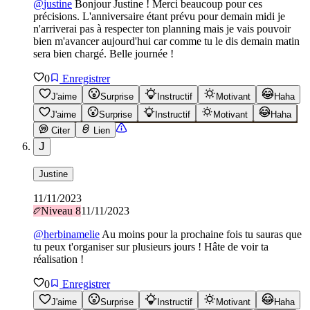
@
justine
Bonjour Justine ! Merci beaucoup pour ces
précisions. L'anniversaire étant prévu pour demain midi je
n'arriverai pas à respecter ton planning mais je vais pouvoir
bien m'avancer aujourd'hui car comme tu le dis demain matin
sera bien chargé. Belle journée !
0
Enregistrer
J'aime
Surprise
Instructif
Motivant
Haha
J'aime
Surprise
Instructif
Motivant
Haha
Citer
Lien
J
Justine
11/11/2023
Niveau
8
11/11/2023
@
herbinamelie
Au moins pour la prochaine fois tu sauras que
tu peux t'organiser sur plusieurs jours ! Hâte de voir ta
réalisation !
0
Enregistrer
J'aime
Surprise
Instructif
Motivant
Haha