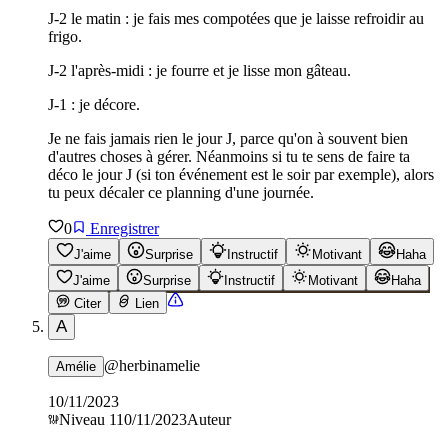
J-2 le matin : je fais mes compotées que je laisse refroidir au
frigo.
J-2 l'après-midi : je fourre et je lisse mon gâteau.
J-1 : je décore.
Je ne fais jamais rien le jour J, parce qu'on à souvent bien
d'autres choses à gérer. Néanmoins si tu te sens de faire ta
déco le jour J (si ton événement est le soir par exemple), alors
tu peux décaler ce planning d'une journée.
0
Enregistrer
J'aime
Surprise
Instructif
Motivant
Haha
J'aime
Surprise
Instructif
Motivant
Haha
Citer
Lien
A
@
herbinamelie
Amélie
10/11/2023
Niveau
1
10/11/2023
Auteur