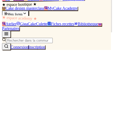
★ espace boutique ★
Cake design masterclass
MyCake Academy
Mes livres
★ espace academy ★
Atelier
GigaCakeCulette
Fiches recettes
Bibliothèque
Partenaires
Connexion
Inscription