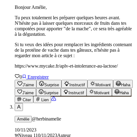
Bonjour Amélie,
Tu peux totalement les préparer quelques heures avant.
N'hésite pas à laisser quelques morceaux de fruits dans tes
compotées pour apporter "de la mache", ce sera très agréable
à la dégustation.
Si tu veux des idées pour remplacer les ingrédients contenant
de la protéine de vache dans tes gâteaux, n'hésite pas à
regarder mon article à ce sujet :
https://www.mycake.fr/aplv-et-intolerance-au-lactose/
0
Enregistrer
J'aime
Surprise
Instructif
Motivant
Haha
J'aime
Surprise
Instructif
Motivant
Haha
Citer
Lien
A
@
herbinamelie
Amélie
10/11/2023
Niveau
1
10/11/2023
Auteur