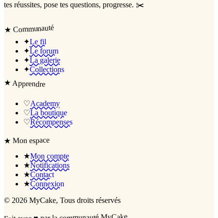
tes réussites, pose tes questions, progresse. ✂️
Communauté
★
✦
Le fil
✦
Le forum
✦
La galerie
✦
Collections
★
Apprendre
♡
Academy
♡
La boutique
♡
Récompenses
Mon espace
★
★
Mon compte
★
Notifications
★
Contact
★
Connexion
©
2026
MyCake
, Tous droits réservés
par la communauté MyCake
♥