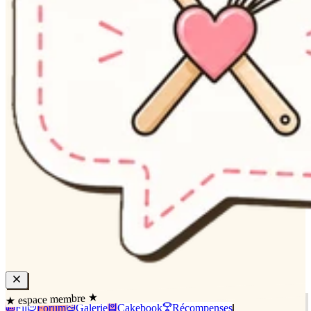
★ espace membre ★
Fil
Forum
Galerie
Cakebook
Récompenses