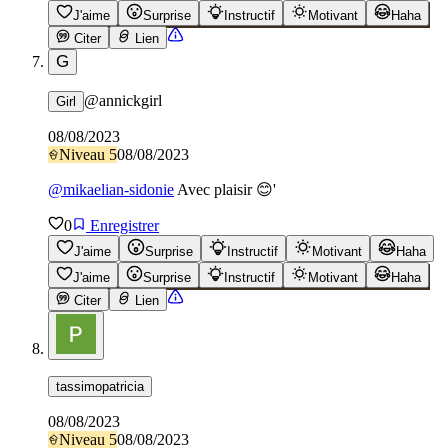
J'aime
Surprise
Instructif
Motivant
Haha
Citer
Lien
G
@
annickgirl
Girl
08/08/2023
Niveau
5
08/08/2023
@
mikaelian-sidonie
Avec plaisir 😊'
0
Enregistrer
J'aime
Surprise
Instructif
Motivant
Haha
J'aime
Surprise
Instructif
Motivant
Haha
Citer
Lien
tassimopatricia
08/08/2023
Niveau
5
08/08/2023