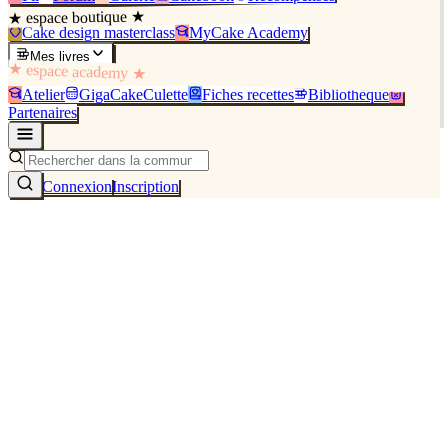
★ espace boutique ★
Cake design masterclass
MyCake Academy
Mes livres
★ espace academy ★
Atelier
GigaCakeCulette
Fiches recettes
Bibliothèque
Partenaires
Connexion
Inscription