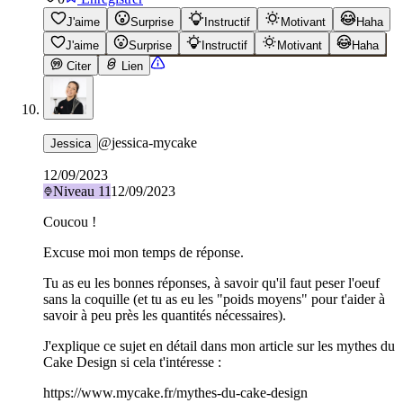
J'aime
Surprise
Instructif
Motivant
Haha
J'aime
Surprise
Instructif
Motivant
Haha
Citer
Lien
@
jessica-mycake
Jessica
12/09/2023
Niveau
11
12/09/2023
Coucou !
Excuse moi mon temps de réponse.
Tu as eu les bonnes réponses, à savoir qu'il faut peser l'oeuf
sans la coquille (et tu as eu les "poids moyens" pour t'aider à
savoir à peu près les quantités nécessaires).
J'explique ce sujet en détail dans mon article sur les mythes du
Cake Design si cela t'intéresse :
https://www.mycake.fr/mythes-du-cake-design