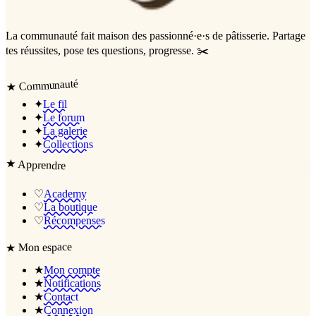
La communauté
fait maison
des passionné·e·s de pâtisserie. Partage
tes réussites, pose tes questions, progresse. ✂️
Communauté
★
✦
Le fil
✦
Le forum
✦
La galerie
✦
Collections
★
Apprendre
♡
Academy
♡
La boutique
♡
Récompenses
Mon espace
★
★
Mon compte
★
Notifications
★
Contact
★
Connexion