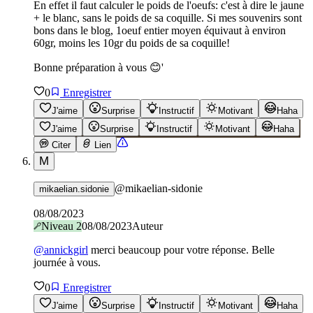
En effet il faut calculer le poids de l'oeufs: c'est à dire le jaune
+ le blanc, sans le poids de sa coquille. Si mes souvenirs sont
bons dans le blog, 1oeuf entier moyen équivaut à environ
60gr, moins les 10gr du poids de sa coquille!
Bonne préparation à vous 😊'
0
Enregistrer
J'aime
Surprise
Instructif
Motivant
Haha
J'aime
Surprise
Instructif
Motivant
Haha
Citer
Lien
M
@
mikaelian-sidonie
mikaelian.sidonie
08/08/2023
Niveau
2
08/08/2023
Auteur
@
annickgirl
merci beaucoup pour votre réponse. Belle
journée à vous.
0
Enregistrer
J'aime
Surprise
Instructif
Motivant
Haha