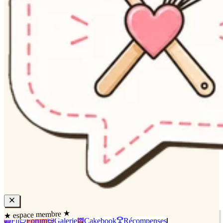
★ espace membre ★
Fil
Forum
Galerie
Cakebook
Récompenses