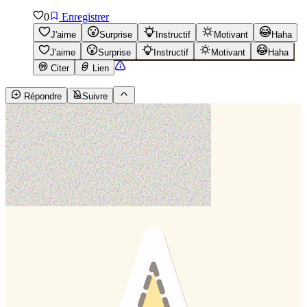
0
Enregistrer
J'aime
Surprise
Instructif
Motivant
Haha
J'aime
Surprise
Instructif
Motivant
Haha
Citer
Lien
Répondre
Suivre