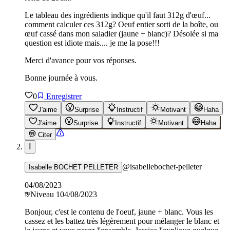
Le tableau des ingrédients indique qu'il faut 312g d'œuf...
comment calculer ces 312g? Oeuf entier sorti de la boîte, ou
œuf cassé dans mon saladier (jaune + blanc)? Désolée si ma
question est idiote mais.... je me la pose!!!
Merci d'avance pour vos réponses.
Bonne journée à vous.
0
Enregistrer
J'aime
Surprise
Instructif
Motivant
Haha
J'aime
Surprise
Instructif
Motivant
Haha
Citer
I
@
isabellebochet-pelleter
Isabelle BOCHET PELLETER
04/08/2023
Niveau
1
04/08/2023
Bonjour, c'est le contenu de l'oeuf, jaune + blanc. Vous les
cassez et les battez très légèrement pour mélanger le blanc et