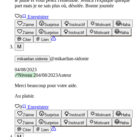
le jaune et vous pesez l'ensemble. Jessica l'explique quelque
part mais je ne sais plus où, désolée. Bonne journée
0
Enregistrer
J'aime
Surprise
Instructif
Motivant
Haha
J'aime
Surprise
Instructif
Motivant
Haha
Citer
Lien
M
@
mikaelian-sidonie
mikaelian.sidonie
04/08/2023
Niveau
2
04/08/2023
Auteur
Merci beaucoup pour votre aide.
Au plaisir.
0
Enregistrer
J'aime
Surprise
Instructif
Motivant
Haha
J'aime
Surprise
Instructif
Motivant
Haha
Citer
Lien
M