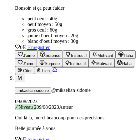
Bonsoir, si ça peut t'aider
petit oeuf : 40g
oeuf moyen : 50g
gros oeuf : 60g
jaune d’oeuf moyen : 20g
blanc d’oeuf moyen : 30g
0
Enregistrer
J'aime
Surprise
Instructif
Motivant
Haha
J'aime
Surprise
Instructif
Motivant
Haha
Citer
Lien
M
@
mikaelian-sidonie
mikaelian.sidonie
09/08/2023
Niveau
2
09/08/2023
Auteur
Oui là là, merci beaucoup pour ces précisions.
Belle journée à vous.
0
Enregistrer