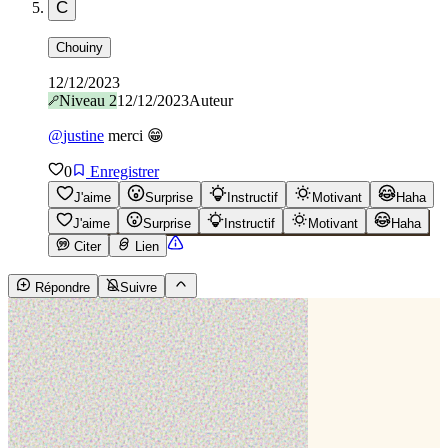
C
Chouiny
12/12/2023
Niveau
2
12/12/2023
Auteur
@
justine
merci 😁
0
Enregistrer
J'aime
Surprise
Instructif
Motivant
Haha
J'aime
Surprise
Instructif
Motivant
Haha
Citer
Lien
Répondre
Suivre