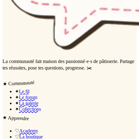
La communauté
fait maison
des passionné·e·s de pâtisserie. Partage
tes réussites, pose tes questions, progresse. ✂️
Communauté
★
✦
Le fil
✦
Le forum
✦
La galerie
✦
Collections
★
Apprendre
♡
Academy
♡
La boutique