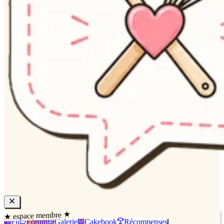
★ espace membre ★
Fil
Forum
Galerie
Cakebook
Récompenses