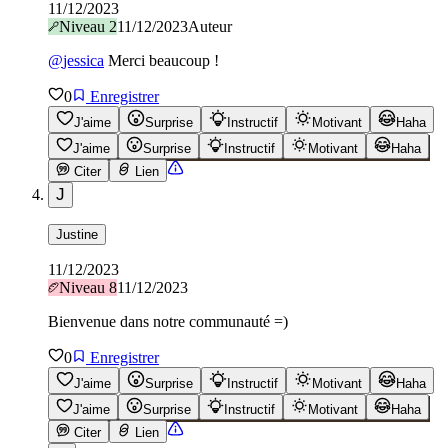
11/12/2023
Niveau
2
11/12/2023
Auteur
@
jessica
Merci beaucoup !
0
Enregistrer
J'aime
Surprise
Instructif
Motivant
Haha
J'aime
Surprise
Instructif
Motivant
Haha
Citer
Lien
J
Justine
11/12/2023
Niveau
8
11/12/2023
Bienvenue dans notre communauté =)
0
Enregistrer
J'aime
Surprise
Instructif
Motivant
Haha
J'aime
Surprise
Instructif
Motivant
Haha
Citer
Lien