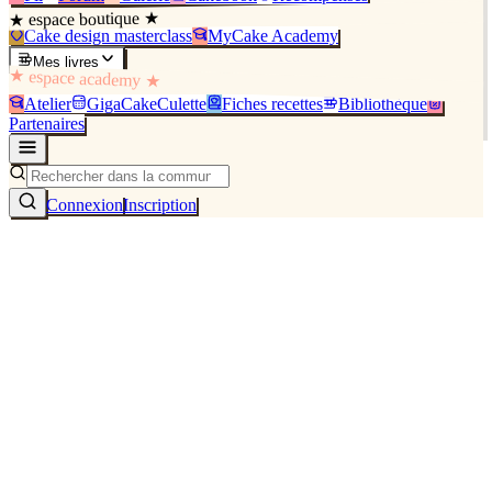
★ espace boutique ★
Cake design masterclass
MyCake Academy
Mes livres
★ espace academy ★
Atelier
GigaCakeCulette
Fiches recettes
Bibliothèque
Partenaires
Connexion
Inscription