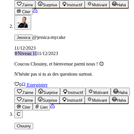
J'aime
Surprise
Instructif
Motivant
Haha
Citer
@
jessica-mycake
Jessica
11/12/2023
Niveau
11
11/12/2023
Coucou Chouiny, et bienvenue parmi nous ! 😊
N'hésite pas si tu as des questions surtout.
0
Enregistrer
J'aime
Surprise
Instructif
Motivant
Haha
J'aime
Surprise
Instructif
Motivant
Haha
Citer
Lien
C
Chouiny