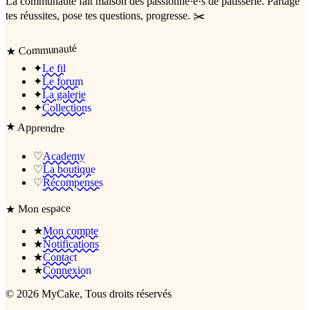
La communauté
fait maison
des passionné·e·s de pâtisserie. Partage
tes réussites, pose tes questions, progresse. ✂️
Communauté
★
✦
Le fil
✦
Le forum
✦
La galerie
✦
Collections
★
Apprendre
♡
Academy
♡
La boutique
♡
Récompenses
Mon espace
★
★
Mon compte
★
Notifications
★
Contact
★
Connexion
©
2026
MyCake
, Tous droits réservés