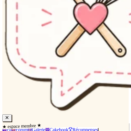
★ espace membre ★
Fil
Forum
Galerie
Cakebook
Récompenses