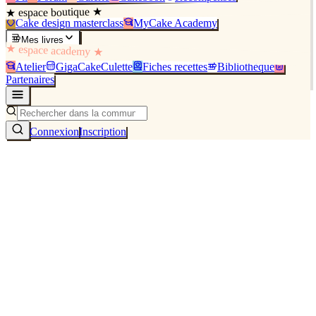
★ espace boutique ★
Cake design masterclass
MyCake Academy
Mes livres
★ espace academy ★
Atelier
GigaCakeCulette
Fiches recettes
Bibliothèque
Partenaires
Connexion
Inscription