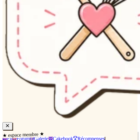
★ espace membre ★
Fil
Forum
Galerie
Cakebook
Récompenses