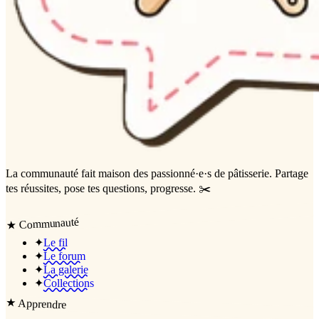
La communauté
fait maison
des passionné·e·s de pâtisserie. Partage
tes réussites, pose tes questions, progresse. ✂️
Communauté
★
✦
Le fil
✦
Le forum
✦
La galerie
✦
Collections
★
Apprendre