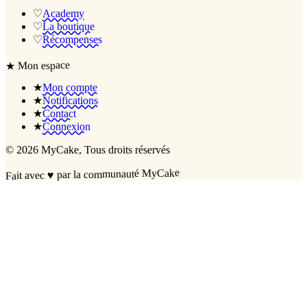
♡
Academy
♡
La boutique
♡
Récompenses
Mon espace
★
★
Mon compte
★
Notifications
★
Contact
★
Connexion
©
2026
MyCake
, Tous droits réservés
par la communauté MyCake
♥
Fait avec