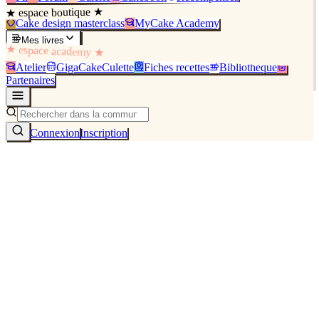
★ espace boutique ★
Cake design masterclass
MyCake Academy
Mes livres
★ espace academy ★
Atelier
GigaCakeCulette
Fiches recettes
Bibliothèque
Partenaires
Connexion
Inscription