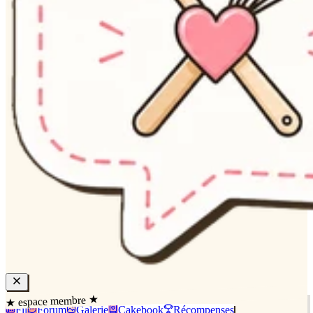
★ espace membre ★
Fil
Forum
Galerie
Cakebook
Récompenses