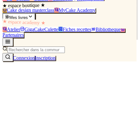
★ espace boutique ★
Cake design masterclass
MyCake Academy
Mes livres
★ espace academy ★
Atelier
GigaCakeCulette
Fiches recettes
Bibliothèque
Partenaires
Connexion
Inscription