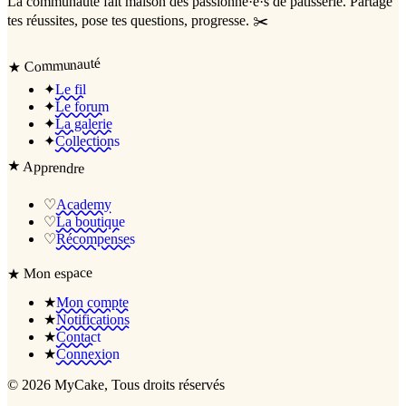
La communauté
fait maison
des passionné·e·s de pâtisserie. Partage
tes réussites, pose tes questions, progresse. ✂️
Communauté
★
✦
Le fil
✦
Le forum
✦
La galerie
✦
Collections
★
Apprendre
♡
Academy
♡
La boutique
♡
Récompenses
Mon espace
★
★
Mon compte
★
Notifications
★
Contact
★
Connexion
©
2026
MyCake
, Tous droits réservés