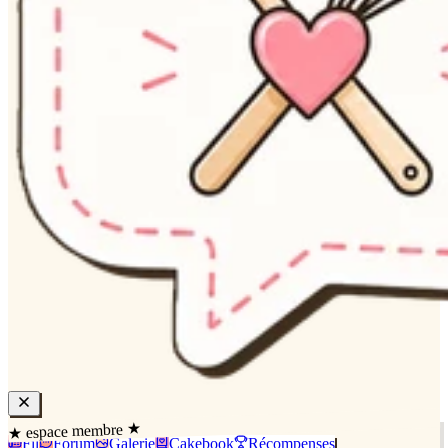
★ espace membre ★
Fil
Forum
Galerie
Cakebook
Récompenses