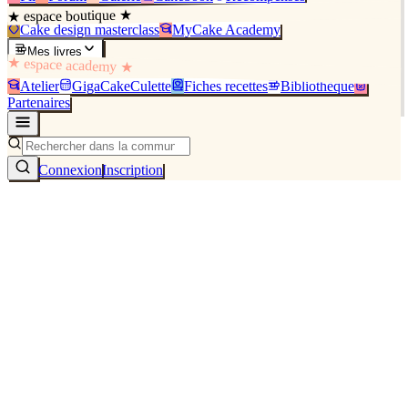
★ espace boutique ★
Cake design masterclass
MyCake Academy
Mes livres
★ espace academy ★
Atelier
GigaCakeCulette
Fiches recettes
Bibliothèque
Partenaires
Connexion
Inscription