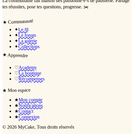
La communauté
fait maison
des passionné·e·s de pâtisserie. Partage
tes réussites, pose tes questions, progresse. ✂️
Communauté
★
✦
Le fil
✦
Le forum
✦
La galerie
✦
Collections
★
Apprendre
♡
Academy
♡
La boutique
♡
Récompenses
Mon espace
★
★
Mon compte
★
Notifications
★
Contact
★
Connexion
©
2026
MyCake
, Tous droits réservés