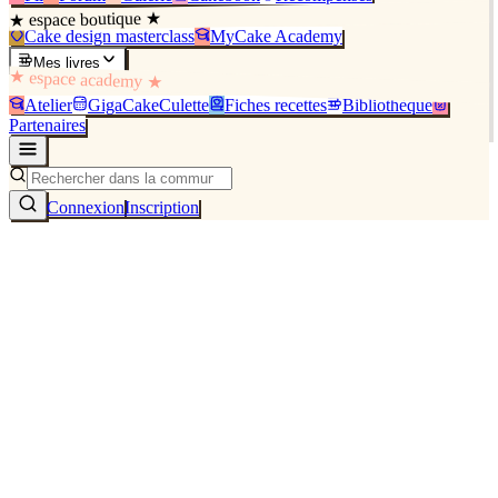
★ espace boutique ★
Cake design masterclass
MyCake Academy
Mes livres
★ espace academy ★
Atelier
GigaCakeCulette
Fiches recettes
Bibliothèque
Partenaires
Connexion
Inscription