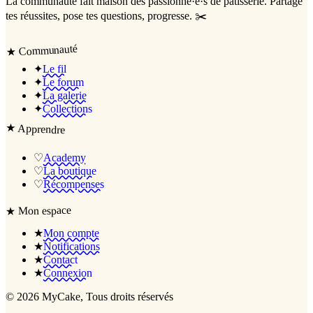
La communauté
fait maison
des passionné·e·s de pâtisserie. Partage
tes réussites, pose tes questions, progresse. ✂️
Communauté
★
✦
Le fil
✦
Le forum
✦
La galerie
✦
Collections
★
Apprendre
♡
Academy
♡
La boutique
♡
Récompenses
Mon espace
★
★
Mon compte
★
Notifications
★
Contact
★
Connexion
©
2026
MyCake
, Tous droits réservés