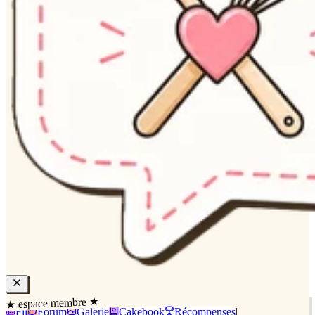
★ espace membre ★
Fil
Forum
Galerie
Cakebook
Récompenses