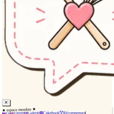
★ espace membre ★
Fil
Forum
Galerie
Cakebook
Récompenses