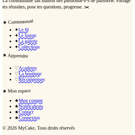
La communauté
fait maison
des passionné·e·s de pâtisserie. Partage
tes réussites, pose tes questions, progresse. ✂️
Communauté
★
✦
Le fil
✦
Le forum
✦
La galerie
✦
Collections
★
Apprendre
♡
Academy
♡
La boutique
♡
Récompenses
Mon espace
★
★
Mon compte
★
Notifications
★
Contact
★
Connexion
©
2026
MyCake
, Tous droits réservés