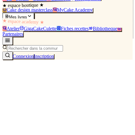
★ espace boutique ★
Cake design masterclass
MyCake Academy
Mes livres
★ espace academy ★
Atelier
GigaCakeCulette
Fiches recettes
Bibliothèque
Partenaires
Connexion
Inscription