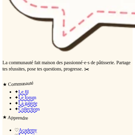
La communauté
fait maison
des passionné·e·s de pâtisserie. Partage
tes réussites, pose tes questions, progresse. ✂️
Communauté
★
✦
Le fil
✦
Le forum
✦
La galerie
✦
Collections
★
Apprendre
♡
Academy