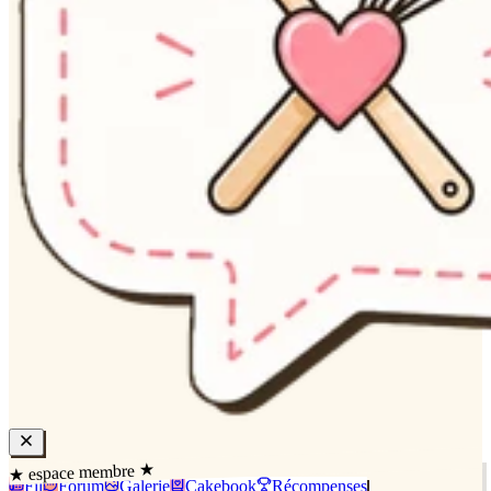
★ espace membre ★
Fil
Forum
Galerie
Cakebook
Récompenses