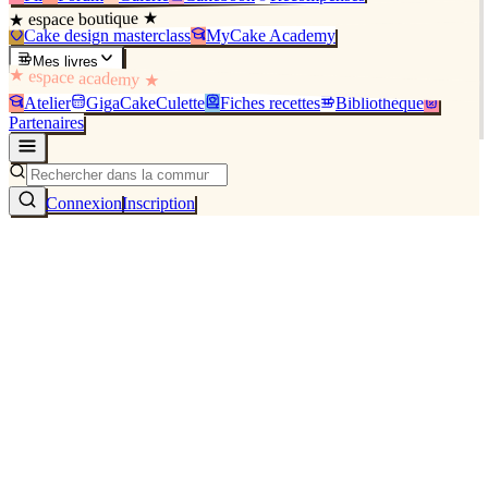
★ espace boutique ★
Cake design masterclass
MyCake Academy
Mes livres
★ espace academy ★
Atelier
GigaCakeCulette
Fiches recettes
Bibliothèque
Partenaires
Connexion
Inscription