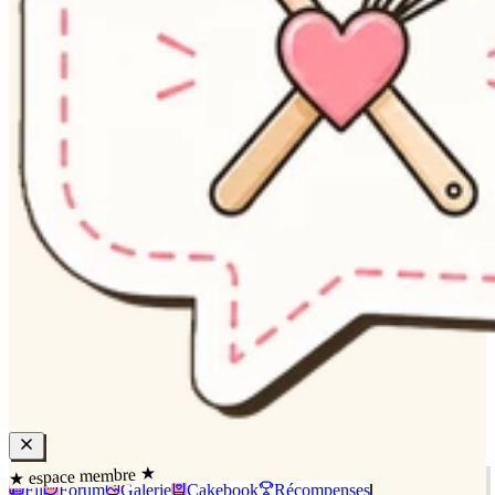
★ espace membre ★
Fil
Forum
Galerie
Cakebook
Récompenses