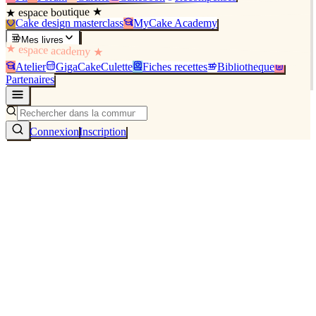
★ espace boutique ★
Cake design masterclass
MyCake Academy
Mes livres
★ espace academy ★
Atelier
GigaCakeCulette
Fiches recettes
Bibliothèque
Partenaires
Connexion
Inscription