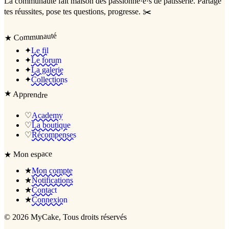
La communauté
fait maison
des passionné·e·s de pâtisserie. Partage
tes réussites, pose tes questions, progresse. ✂️
Communauté
★
✦
Le fil
✦
Le forum
✦
La galerie
✦
Collections
★
Apprendre
♡
Academy
♡
La boutique
♡
Récompenses
Mon espace
★
★
Mon compte
★
Notifications
★
Contact
★
Connexion
©
2026
MyCake
, Tous droits réservés