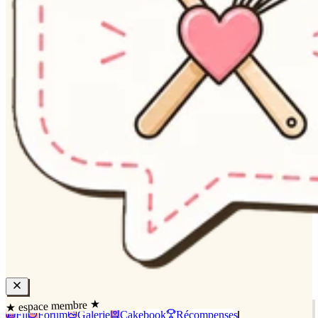
★ espace membre ★
Fil
Forum
Galerie
Cakebook
Récompenses