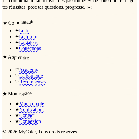
La communauté
fait maison
des passionné·e·s de pâtisserie. Partage
tes réussites, pose tes questions, progresse. ✂️
Communauté
★
✦
Le fil
✦
Le forum
✦
La galerie
✦
Collections
★
Apprendre
♡
Academy
♡
La boutique
♡
Récompenses
Mon espace
★
★
Mon compte
★
Notifications
★
Contact
★
Connexion
©
2026
MyCake
, Tous droits réservés