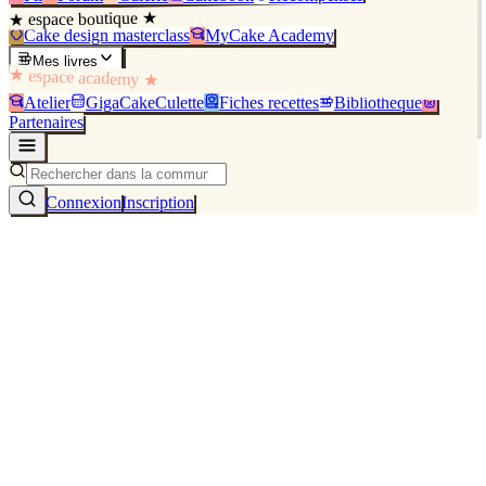
★ espace boutique ★
Cake design masterclass
MyCake Academy
Mes livres
★ espace academy ★
Atelier
GigaCakeCulette
Fiches recettes
Bibliothèque
Partenaires
Connexion
Inscription