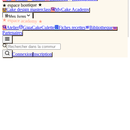
★ espace boutique ★
Cake design masterclass
MyCake Academy
Mes livres
★ espace academy ★
Atelier
GigaCakeCulette
Fiches recettes
Bibliothèque
Partenaires
Connexion
Inscription