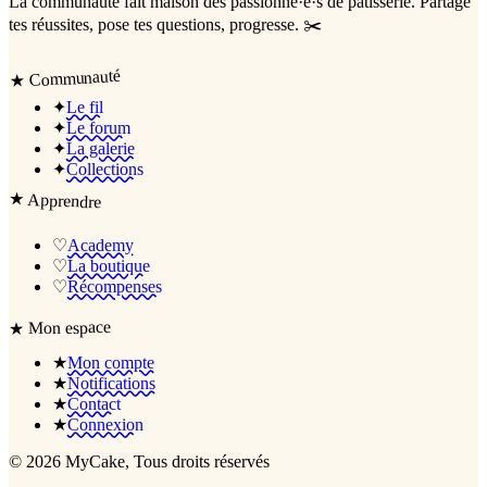
La communauté
fait maison
des passionné·e·s de pâtisserie. Partage
tes réussites, pose tes questions, progresse. ✂️
Communauté
★
✦
Le fil
✦
Le forum
✦
La galerie
✦
Collections
★
Apprendre
♡
Academy
♡
La boutique
♡
Récompenses
Mon espace
★
★
Mon compte
★
Notifications
★
Contact
★
Connexion
©
2026
MyCake
, Tous droits réservés