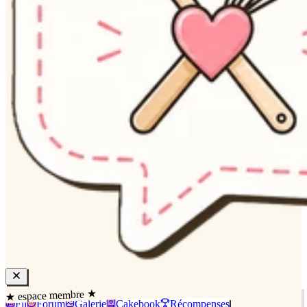
★ espace membre ★
Fil
Forum
Galerie
Cakebook
Récompenses