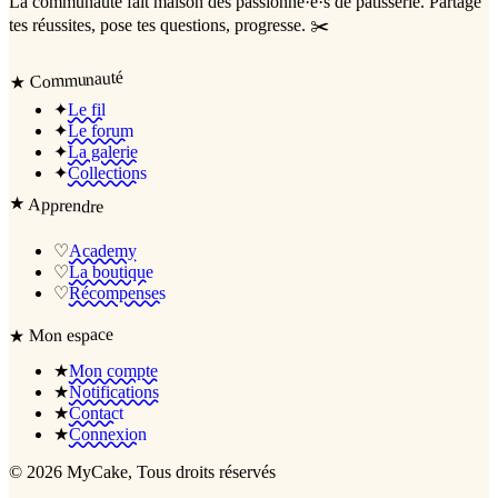
La communauté
fait maison
des passionné·e·s de pâtisserie. Partage
tes réussites, pose tes questions, progresse. ✂️
Communauté
★
✦
Le fil
✦
Le forum
✦
La galerie
✦
Collections
★
Apprendre
♡
Academy
♡
La boutique
♡
Récompenses
Mon espace
★
★
Mon compte
★
Notifications
★
Contact
★
Connexion
©
2026
MyCake
, Tous droits réservés