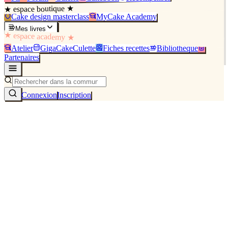
★ espace boutique ★
Cake design masterclass
MyCake Academy
Mes livres
★ espace academy ★
Atelier
GigaCakeCulette
Fiches recettes
Bibliothèque
Partenaires
Connexion
Inscription