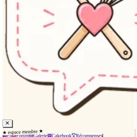
★ espace membre ★
Fil
Forum
Galerie
Cakebook
Récompenses