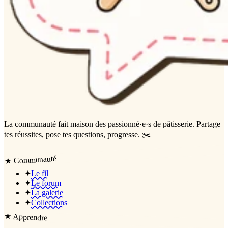
La communauté
fait maison
des passionné·e·s de pâtisserie. Partage
tes réussites, pose tes questions, progresse. ✂️
Communauté
★
✦
Le fil
✦
Le forum
✦
La galerie
✦
Collections
★
Apprendre