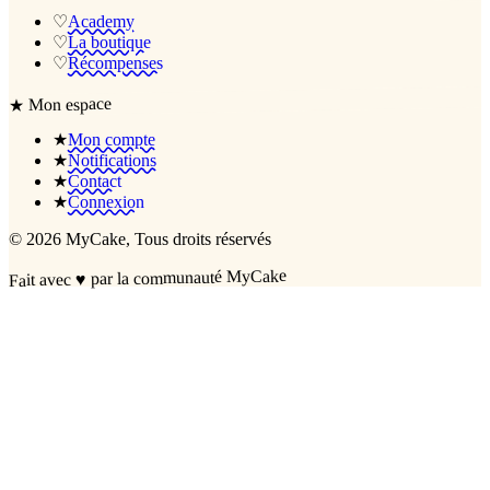
♡
Academy
♡
La boutique
♡
Récompenses
Mon espace
★
★
Mon compte
★
Notifications
★
Contact
★
Connexion
©
2026
MyCake
, Tous droits réservés
par la communauté MyCake
♥
Fait avec