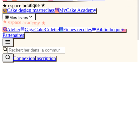
★ espace boutique ★
Cake design masterclass
MyCake Academy
Mes livres
★ espace academy ★
Atelier
GigaCakeCulette
Fiches recettes
Bibliothèque
Partenaires
Connexion
Inscription