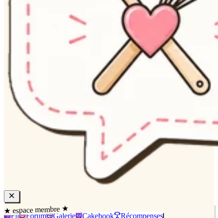
★ espace membre ★
Fil
Forum
Galerie
Cakebook
Récompenses