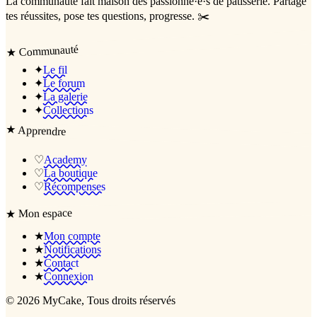
La communauté
fait maison
des passionné·e·s de pâtisserie. Partage
tes réussites, pose tes questions, progresse. ✂️
Communauté
★
✦
Le fil
✦
Le forum
✦
La galerie
✦
Collections
★
Apprendre
♡
Academy
♡
La boutique
♡
Récompenses
Mon espace
★
★
Mon compte
★
Notifications
★
Contact
★
Connexion
©
2026
MyCake
, Tous droits réservés