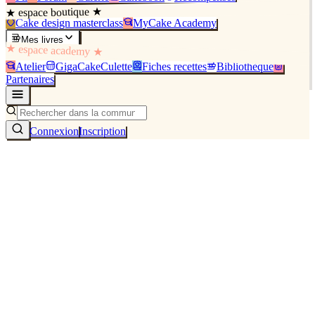
★ espace boutique ★
Cake design masterclass
MyCake Academy
Mes livres
★ espace academy ★
Atelier
GigaCakeCulette
Fiches recettes
Bibliothèque
Partenaires
Connexion
Inscription