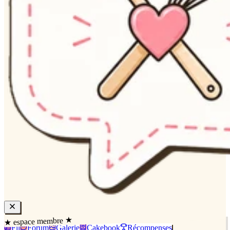
★ espace membre ★
Fil
Forum
Galerie
Cakebook
Récompenses