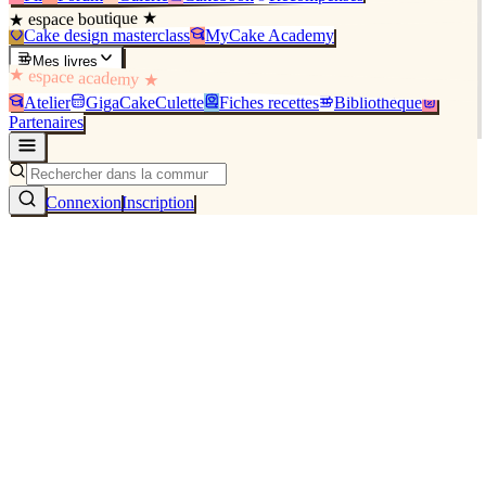
★ espace boutique ★
Cake design masterclass
MyCake Academy
Mes livres
★ espace academy ★
Atelier
GigaCakeCulette
Fiches recettes
Bibliothèque
Partenaires
Connexion
Inscription