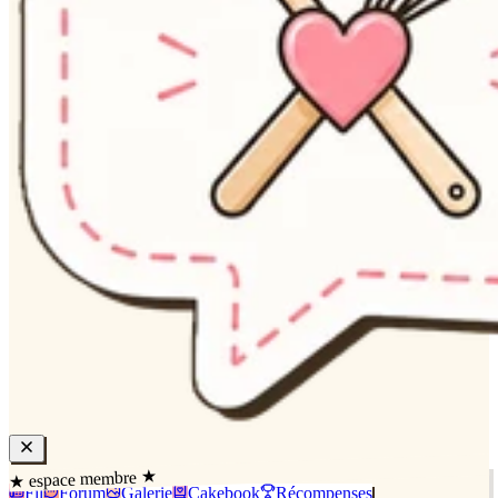
★ espace membre ★
Fil
Forum
Galerie
Cakebook
Récompenses