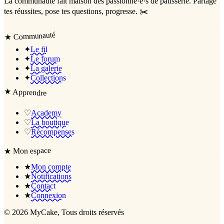
La communauté
fait maison
des passionné·e·s de pâtisserie. Partage
tes réussites, pose tes questions, progresse. ✂️
Communauté
★
✦
Le fil
✦
Le forum
✦
La galerie
✦
Collections
★
Apprendre
♡
Academy
♡
La boutique
♡
Récompenses
Mon espace
★
★
Mon compte
★
Notifications
★
Contact
★
Connexion
©
2026
MyCake
, Tous droits réservés