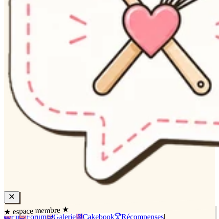
★ espace membre ★
Fil
Forum
Galerie
Cakebook
Récompenses