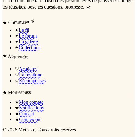
La communauté
fait maison
des passionné·e·s de pâtisserie. Partage
tes réussites, pose tes questions, progresse. ✂️
Communauté
★
✦
Le fil
✦
Le forum
✦
La galerie
✦
Collections
★
Apprendre
♡
Academy
♡
La boutique
♡
Récompenses
Mon espace
★
★
Mon compte
★
Notifications
★
Contact
★
Connexion
©
2026
MyCake
, Tous droits réservés