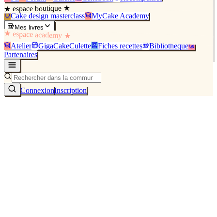
★ espace boutique ★
Cake design masterclass
MyCake Academy
Mes livres
★ espace academy ★
Atelier
GigaCakeCulette
Fiches recettes
Bibliothèque
Partenaires
Connexion
Inscription