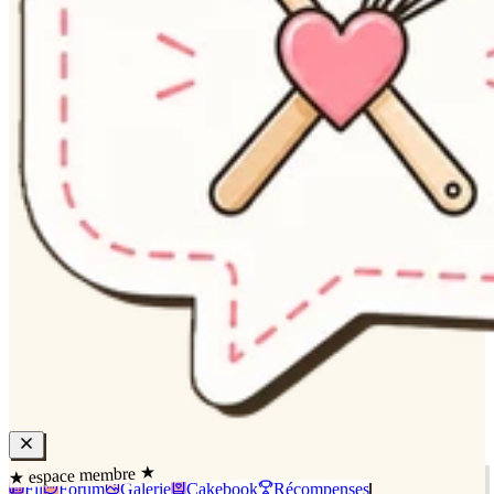
★ espace membre ★
Fil
Forum
Galerie
Cakebook
Récompenses