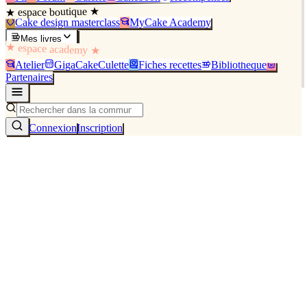
★ espace boutique ★
Cake design masterclass
MyCake Academy
Mes livres
★ espace academy ★
Atelier
GigaCakeCulette
Fiches recettes
Bibliothèque
Partenaires
Connexion
Inscription