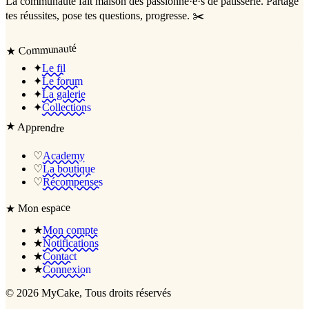
La communauté
fait maison
des passionné·e·s de pâtisserie. Partage
tes réussites, pose tes questions, progresse. ✂️
Communauté
★
✦
Le fil
✦
Le forum
✦
La galerie
✦
Collections
★
Apprendre
♡
Academy
♡
La boutique
♡
Récompenses
Mon espace
★
★
Mon compte
★
Notifications
★
Contact
★
Connexion
©
2026
MyCake
, Tous droits réservés