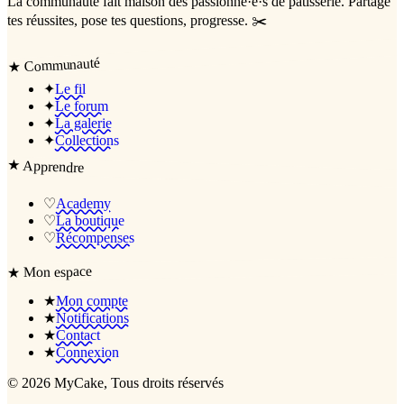
La communauté
fait maison
des passionné·e·s de pâtisserie. Partage
tes réussites, pose tes questions, progresse. ✂️
Communauté
★
✦
Le fil
✦
Le forum
✦
La galerie
✦
Collections
★
Apprendre
♡
Academy
♡
La boutique
♡
Récompenses
Mon espace
★
★
Mon compte
★
Notifications
★
Contact
★
Connexion
©
2026
MyCake
, Tous droits réservés