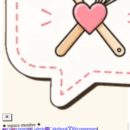
★ espace membre ★
Fil
Forum
Galerie
Cakebook
Récompenses