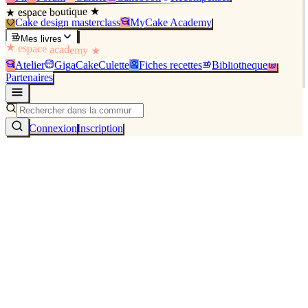
★ espace boutique ★
Cake design masterclass
MyCake Academy
Mes livres
★ espace academy ★
Atelier
GigaCakeCulette
Fiches recettes
Bibliothèque
Partenaires
Connexion
Inscription