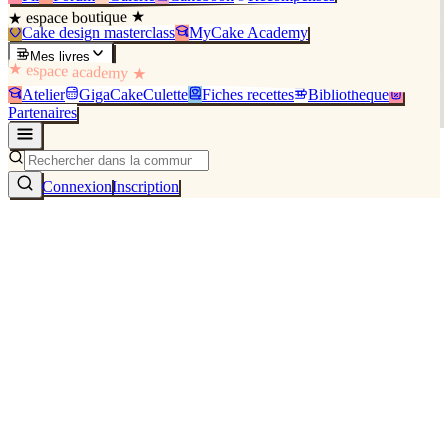
★ espace boutique ★
Cake design masterclass
MyCake Academy
Mes livres
★ espace academy ★
Atelier
GigaCakeCulette
Fiches recettes
Bibliothèque
Partenaires
Connexion
Inscription