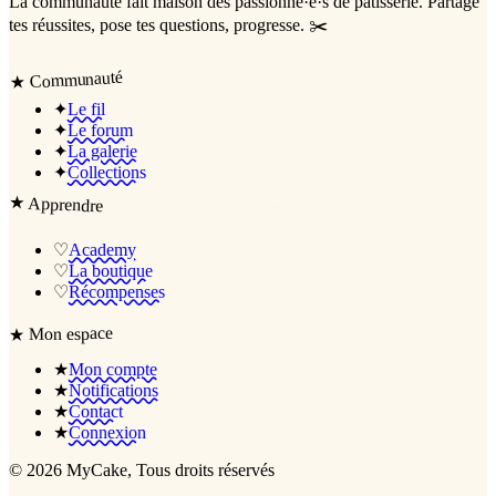
La communauté
fait maison
des passionné·e·s de pâtisserie. Partage
tes réussites, pose tes questions, progresse. ✂️
Communauté
★
✦
Le fil
✦
Le forum
✦
La galerie
✦
Collections
★
Apprendre
♡
Academy
♡
La boutique
♡
Récompenses
Mon espace
★
★
Mon compte
★
Notifications
★
Contact
★
Connexion
©
2026
MyCake
, Tous droits réservés