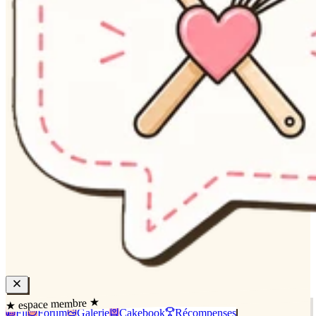
★ espace membre ★
Fil
Forum
Galerie
Cakebook
Récompenses