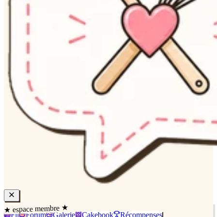
★ espace membre ★
Fil
Forum
Galerie
Cakebook
Récompenses