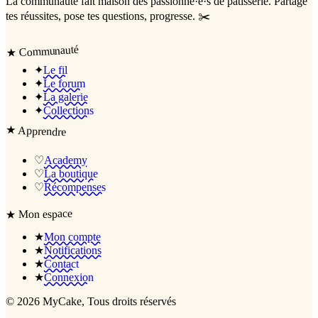
La communauté
fait maison
des passionné·e·s de pâtisserie. Partage
tes réussites, pose tes questions, progresse. ✂️
Communauté
★
✦
Le fil
✦
Le forum
✦
La galerie
✦
Collections
★
Apprendre
♡
Academy
♡
La boutique
♡
Récompenses
Mon espace
★
★
Mon compte
★
Notifications
★
Contact
★
Connexion
©
2026
MyCake
, Tous droits réservés