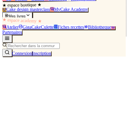
★ espace boutique ★
Cake design masterclass
MyCake Academy
Mes livres
★ espace academy ★
Atelier
GigaCakeCulette
Fiches recettes
Bibliothèque
Partenaires
Connexion
Inscription