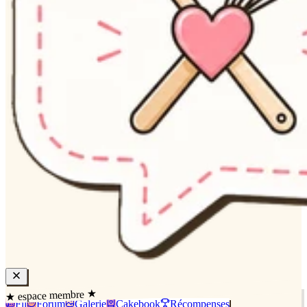
★ espace membre ★
Fil
Forum
Galerie
Cakebook
Récompenses