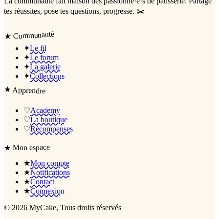
La communauté
fait maison
des passionné·e·s de pâtisserie. Partage
tes réussites, pose tes questions, progresse. ✂️
Communauté
★
✦
Le fil
✦
Le forum
✦
La galerie
✦
Collections
★
Apprendre
♡
Academy
♡
La boutique
♡
Récompenses
Mon espace
★
★
Mon compte
★
Notifications
★
Contact
★
Connexion
©
2026
MyCake
, Tous droits réservés