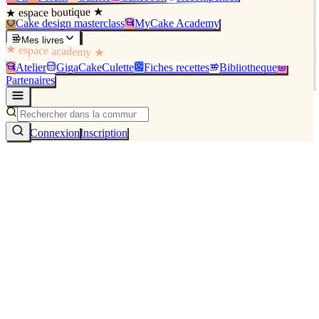
★ espace boutique ★
Cake design masterclass
MyCake Academy
Mes livres
★ espace academy ★
Atelier
GigaCakeCulette
Fiches recettes
Bibliothèque
Partenaires
Connexion
Inscription