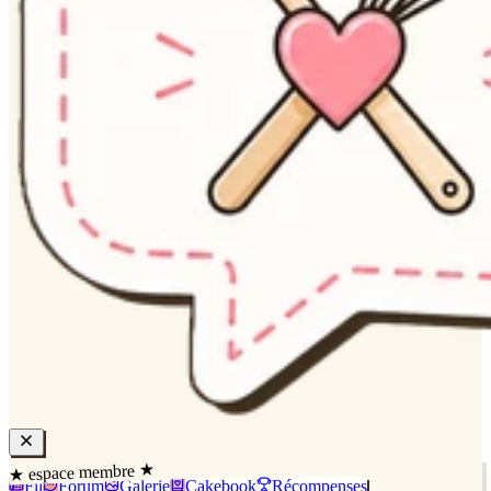
★ espace membre ★
Fil
Forum
Galerie
Cakebook
Récompenses