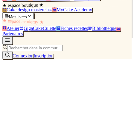
★ espace boutique ★
Cake design masterclass
MyCake Academy
Mes livres
★ espace academy ★
Atelier
GigaCakeCulette
Fiches recettes
Bibliothèque
Partenaires
Connexion
Inscription