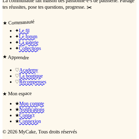
La communauté
fait maison
des passionné·e·s de pâtisserie. Partage
tes réussites, pose tes questions, progresse. ✂️
Communauté
★
✦
Le fil
✦
Le forum
✦
La galerie
✦
Collections
★
Apprendre
♡
Academy
♡
La boutique
♡
Récompenses
Mon espace
★
★
Mon compte
★
Notifications
★
Contact
★
Connexion
©
2026
MyCake
, Tous droits réservés