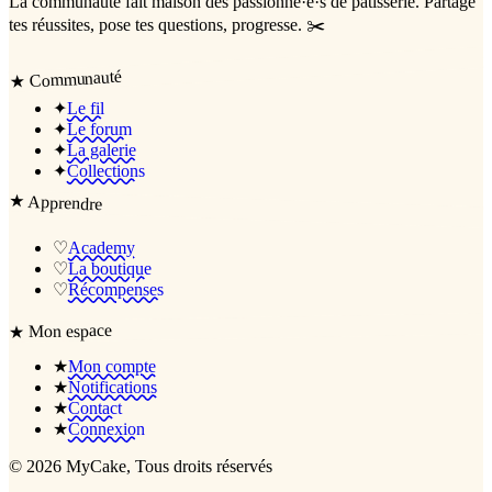
La communauté
fait maison
des passionné·e·s de pâtisserie. Partage
tes réussites, pose tes questions, progresse. ✂️
Communauté
★
✦
Le fil
✦
Le forum
✦
La galerie
✦
Collections
★
Apprendre
♡
Academy
♡
La boutique
♡
Récompenses
Mon espace
★
★
Mon compte
★
Notifications
★
Contact
★
Connexion
©
2026
MyCake
, Tous droits réservés