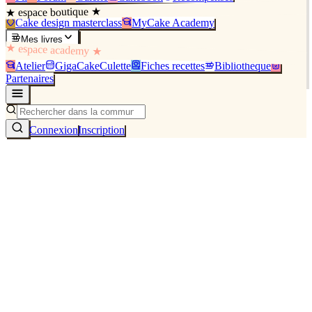
★ espace boutique ★
Cake design masterclass
MyCake Academy
Mes livres
★ espace academy ★
Atelier
GigaCakeCulette
Fiches recettes
Bibliothèque
Partenaires
Connexion
Inscription