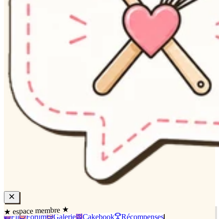
★ espace membre ★
Fil
Forum
Galerie
Cakebook
Récompenses