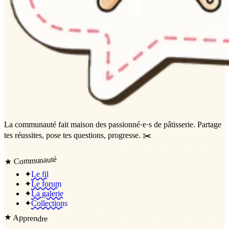
La communauté
fait maison
des passionné·e·s de pâtisserie. Partage
tes réussites, pose tes questions, progresse. ✂️
Communauté
★
✦
Le fil
✦
Le forum
✦
La galerie
✦
Collections
★
Apprendre