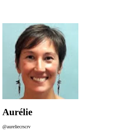
Aurélie
@
aureliecrscrv