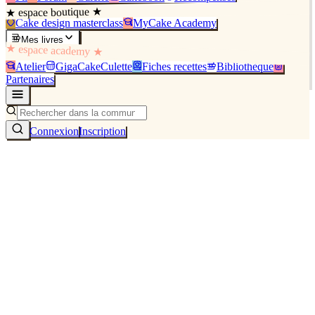
★ espace boutique ★
Cake design masterclass
MyCake Academy
Mes livres
★ espace academy ★
Atelier
GigaCakeCulette
Fiches recettes
Bibliothèque
Partenaires
Connexion
Inscription