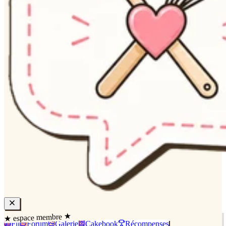
★ espace membre ★
Fil
Forum
Galerie
Cakebook
Récompenses