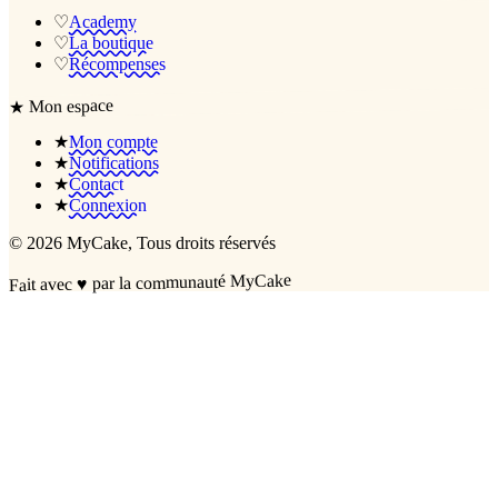
♡
Academy
♡
La boutique
♡
Récompenses
Mon espace
★
★
Mon compte
★
Notifications
★
Contact
★
Connexion
©
2026
MyCake
, Tous droits réservés
par la communauté MyCake
♥
Fait avec