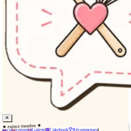
★ espace membre ★
Fil
Forum
Galerie
Cakebook
Récompenses