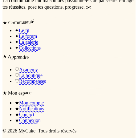
La communauté
fait maison
des passionné·e·s de pâtisserie. Partage
tes réussites, pose tes questions, progresse. ✂️
Communauté
★
✦
Le fil
✦
Le forum
✦
La galerie
✦
Collections
★
Apprendre
♡
Academy
♡
La boutique
♡
Récompenses
Mon espace
★
★
Mon compte
★
Notifications
★
Contact
★
Connexion
©
2026
MyCake
, Tous droits réservés