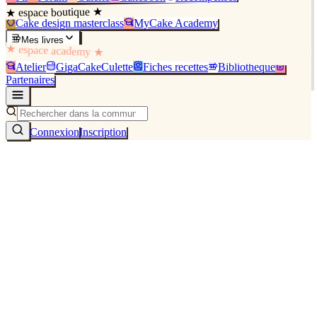
★ espace boutique ★
Cake design masterclass
MyCake Academy
Mes livres
★ espace academy ★
Atelier
GigaCakeCulette
Fiches recettes
Bibliothèque
Partenaires
Connexion
Inscription