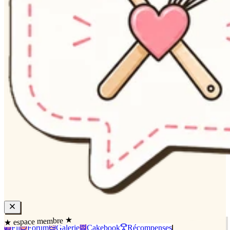
★ espace membre ★
Fil
Forum
Galerie
Cakebook
Récompenses