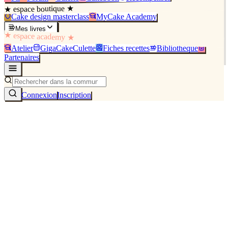
★ espace boutique ★
Cake design masterclass
MyCake Academy
Mes livres
★ espace academy ★
Atelier
GigaCakeCulette
Fiches recettes
Bibliothèque
Partenaires
Connexion
Inscription