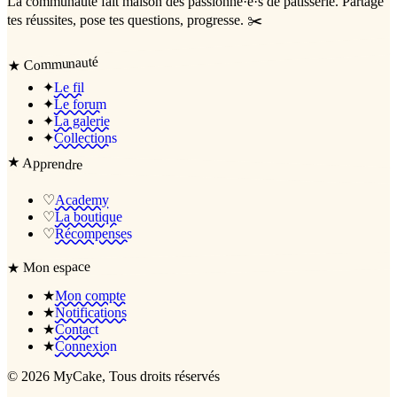
La communauté
fait maison
des passionné·e·s de pâtisserie. Partage
tes réussites, pose tes questions, progresse. ✂️
Communauté
★
✦
Le fil
✦
Le forum
✦
La galerie
✦
Collections
★
Apprendre
♡
Academy
♡
La boutique
♡
Récompenses
Mon espace
★
★
Mon compte
★
Notifications
★
Contact
★
Connexion
©
2026
MyCake
, Tous droits réservés