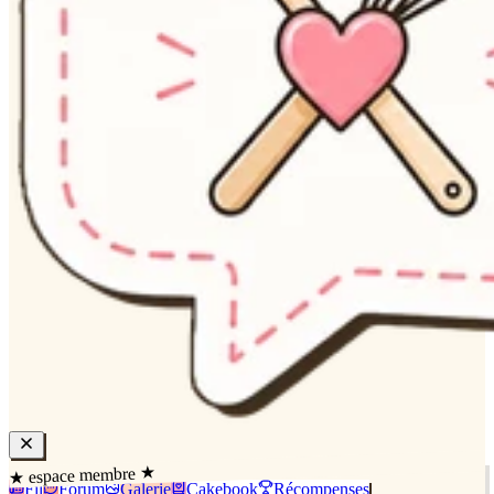
★ espace membre ★
Fil
Forum
Galerie
Cakebook
Récompenses