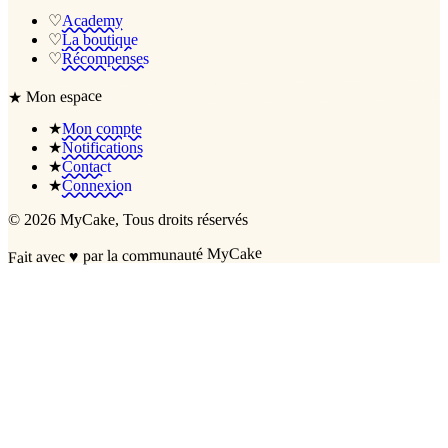
♡
Academy
♡
La boutique
♡
Récompenses
Mon espace
★
★
Mon compte
★
Notifications
★
Contact
★
Connexion
©
2026
MyCake
, Tous droits réservés
par la communauté MyCake
♥
Fait avec