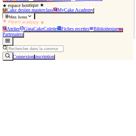
★ espace boutique ★
Cake design masterclass
MyCake Academy
Mes livres
★ espace academy ★
Atelier
GigaCakeCulette
Fiches recettes
Bibliothèque
Partenaires
Connexion
Inscription