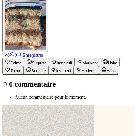
0
0
Enregistrer
J'aime
Surprise
Instructif
Motivant
Haha
J'aime
Surprise
Instructif
Motivant
Haha
0
commentaire
Aucun commentaire pour le moment.