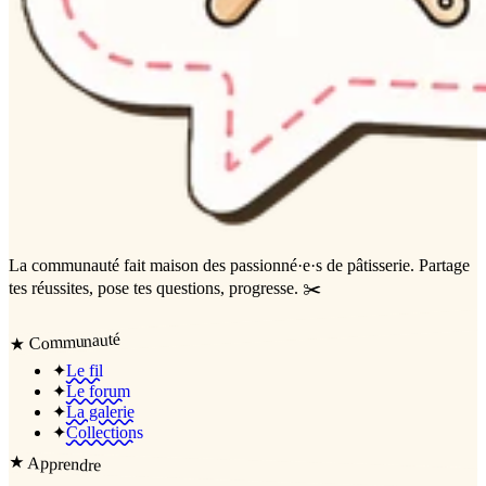
La communauté
fait maison
des passionné·e·s de pâtisserie. Partage
tes réussites, pose tes questions, progresse. ✂️
Communauté
★
✦
Le fil
✦
Le forum
✦
La galerie
✦
Collections
★
Apprendre