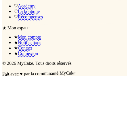
♡
Academy
♡
La boutique
♡
Récompenses
Mon espace
★
★
Mon compte
★
Notifications
★
Contact
★
Connexion
©
2026
MyCake
, Tous droits réservés
par la communauté MyCake
♥
Fait avec