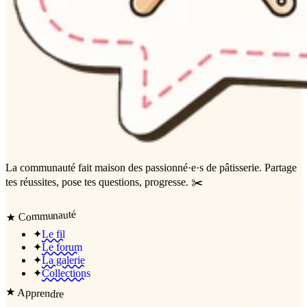
La communauté
fait maison
des passionné·e·s de pâtisserie. Partage
tes réussites, pose tes questions, progresse. ✂️
Communauté
★
✦
Le fil
✦
Le forum
✦
La galerie
✦
Collections
★
Apprendre