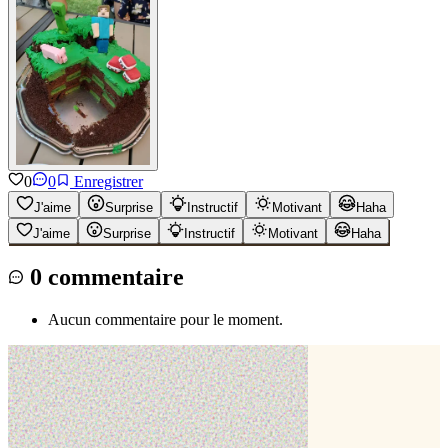
0
0
Enregistrer
J'aime
Surprise
Instructif
Motivant
Haha
J'aime
Surprise
Instructif
Motivant
Haha
0
commentaire
Aucun commentaire pour le moment.