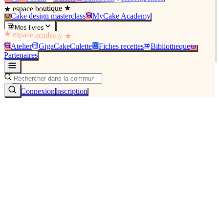
★ espace boutique ★
Cake design masterclass
MyCake Academy
Mes livres
★ espace academy ★
Atelier
GigaCakeCulette
Fiches recettes
Bibliothèque
Partenaires
Connexion
Inscription