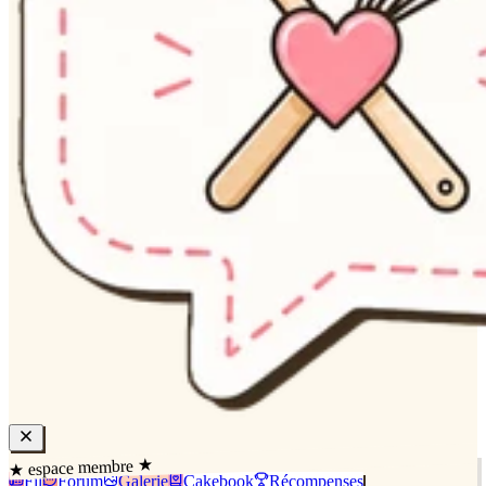
★ espace membre ★
Fil
Forum
Galerie
Cakebook
Récompenses