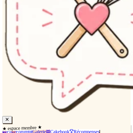
★ espace membre ★
Fil
Forum
Galerie
Cakebook
Récompenses