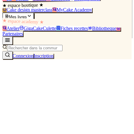
★ espace boutique ★
Cake design masterclass
MyCake Academy
Mes livres
★ espace academy ★
Atelier
GigaCakeCulette
Fiches recettes
Bibliothèque
Partenaires
Connexion
Inscription