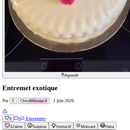
Agrandir
Entremet exotique
Par
·
1 juin 2026
C
Chris
Niveau
9
0
Enregistrer
3
3
J'aime
Surprise
Instructif
Motivant
Haha