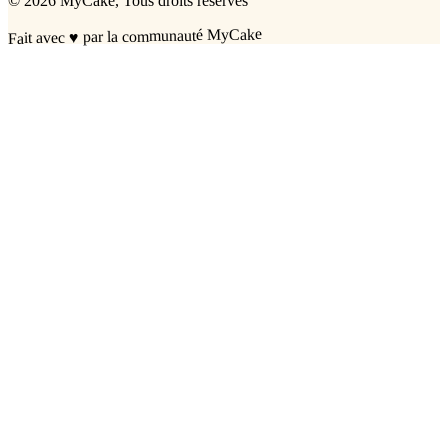
©
2026
MyCake
, Tous droits réservés
par la communauté MyCake
♥
Fait avec