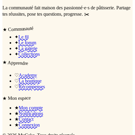
La communauté
fait maison
des passionné·e·s de pâtisserie. Partage
tes réussites, pose tes questions, progresse. ✂️
Communauté
★
✦
Le fil
✦
Le forum
✦
La galerie
✦
Collections
★
Apprendre
♡
Academy
♡
La boutique
♡
Récompenses
Mon espace
★
★
Mon compte
★
Notifications
★
Contact
★
Connexion