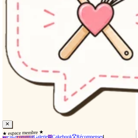
★ espace membre ★
Fil
Forum
Galerie
Cakebook
Récompenses