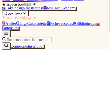
★ espace boutique ★
Cake design masterclass
MyCake Academy
Mes livres
★ espace academy ★
Atelier
GigaCakeCulette
Fiches recettes
Bibliothèque
Partenaires
Connexion
Inscription