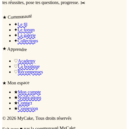
tes réussites, pose tes questions, progresse. ✂️
Communauté
★
✦
Le fil
✦
Le forum
✦
La galerie
✦
Collections
★
Apprendre
♡
Academy
♡
La boutique
♡
Récompenses
Mon espace
★
★
Mon compte
★
Notifications
★
Contact
★
Connexion
©
2026
MyCake
, Tous droits réservés
par la communauté MyCake
♥
Fait avec