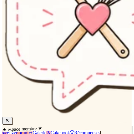
★ espace membre ★
Fil
Forum
Galerie
Cakebook
Récompenses