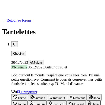
← Retour au forum
Tartelettes
C
Chouiny
30/12/2023
Suivre
Niveau
2
30/12/2023
Auteur du sujet
Bonjour tout le monde, j'espère que vous allez bien. J'ai une
petite question svp. Comment je pourrais conserver mes petits
fonds de tartelettes cuites svp ??! Merci d'avance
0
Enregistrer
J'aime
Surprise
Instructif
Motivant
Haha
J'aime
Surprise
Instructif
Motivant
Haha