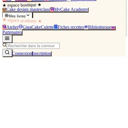
★ espace boutique ★
Cake design masterclass
MyCake Academy
Mes livres
★ espace academy ★
Atelier
GigaCakeCulette
Fiches recettes
Bibliothèque
Partenaires
Connexion
Inscription