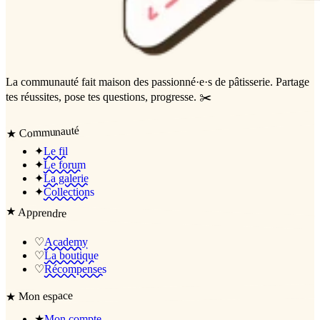
La communauté
fait maison
des passionné·e·s de pâtisserie. Partage
tes réussites, pose tes questions, progresse. ✂️
Communauté
★
✦
Le fil
✦
Le forum
✦
La galerie
✦
Collections
★
Apprendre
♡
Academy
♡
La boutique
♡
Récompenses
Mon espace
★
★
Mon compte