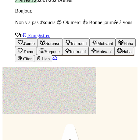
Niveau
2
02/01/2024
Auteur
Bonjour,
Non y'a pas d'soucis 😊 Ok merci 👍 Bonne journée à vous
0
Enregistrer
J'aime
Surprise
Instructif
Motivant
Haha
J'aime
Surprise
Instructif
Motivant
Haha
Citer
Lien