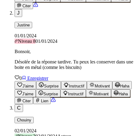
Citer
J
Justine
01/01/2024
Niveau
8
01/01/2024
Bonsoir,
Désolée de la réponse tardive. Tu peux les conserver dans une
boite en métal (comme les biscuits)
0
Enregistrer
J'aime
Surprise
Instructif
Motivant
Haha
J'aime
Surprise
Instructif
Motivant
Haha
Citer
Lien
C
Chouiny
02/01/2024