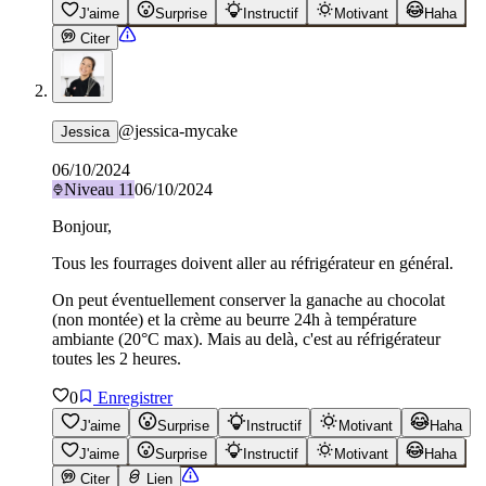
J'aime
Surprise
Instructif
Motivant
Haha
Citer
@
jessica-mycake
Jessica
06/10/2024
Niveau
11
06/10/2024
Bonjour,
Tous les fourrages doivent aller au réfrigérateur en général.
On peut éventuellement conserver la ganache au chocolat
(non montée) et la crème au beurre 24h à température
ambiante (20°C max). Mais au delà, c'est au réfrigérateur
toutes les 2 heures.
0
Enregistrer
J'aime
Surprise
Instructif
Motivant
Haha
J'aime
Surprise
Instructif
Motivant
Haha
Citer
Lien