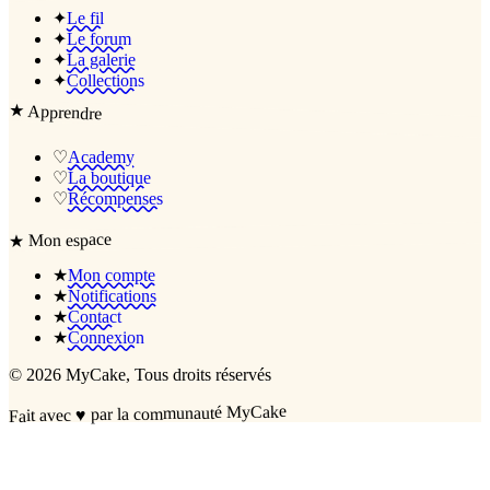
✦
Le fil
✦
Le forum
✦
La galerie
✦
Collections
★
Apprendre
♡
Academy
♡
La boutique
♡
Récompenses
Mon espace
★
★
Mon compte
★
Notifications
★
Contact
★
Connexion
©
2026
MyCake
, Tous droits réservés
par la communauté MyCake
♥
Fait avec