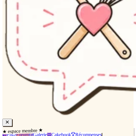
★ espace membre ★
Fil
Forum
Galerie
Cakebook
Récompenses