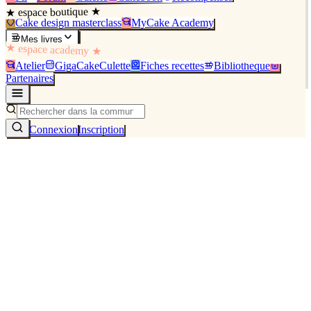
★ espace boutique ★
Cake design masterclass
MyCake Academy
Mes livres
★ espace academy ★
Atelier
GigaCakeCulette
Fiches recettes
Bibliothèque
Partenaires
Connexion
Inscription