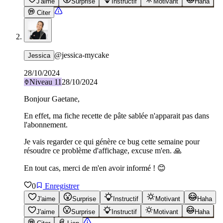
J'aime
Surprise
Instructif
Motivant
Haha
Citer
@
jessica-mycake
Jessica
28/10/2024
Niveau
11
28/10/2024
Bonjour Gaetane,
En effet, ma fiche recette de pâte sablée n'apparait pas dans
l'abonnement.
Je vais regarder ce qui génère ce bug cette semaine pour
résoudre ce problème d'affichage, excuse m'en. 🙏
En tout cas, merci de m'en avoir informé ! 😊
0
Enregistrer
J'aime
Surprise
Instructif
Motivant
Haha
J'aime
Surprise
Instructif
Motivant
Haha