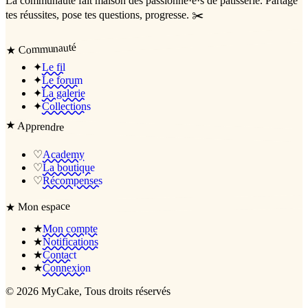
La communauté
fait maison
des passionné·e·s de pâtisserie. Partage
tes réussites, pose tes questions, progresse. ✂️
Communauté
★
✦
Le fil
✦
Le forum
✦
La galerie
✦
Collections
★
Apprendre
♡
Academy
♡
La boutique
♡
Récompenses
Mon espace
★
★
Mon compte
★
Notifications
★
Contact
★
Connexion
©
2026
MyCake
, Tous droits réservés