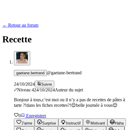
← Retour au forum
Recette
@
gaetane-bertrand
gaetane.bertrand
24/10/2024
Suivre
Niveau
4
24/10/2024
Auteur du sujet
Bonjour à tous,c’est moi ou il n’y a pas de recettes de pâtes à
tarte ?!dans les fiches recettes?!😌belle journée à vous😊
0
Enregistrer
J'aime
Surprise
Instructif
Motivant
Haha