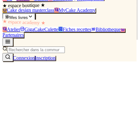
★ espace boutique ★
Cake design masterclass
MyCake Academy
Mes livres
★ espace academy ★
Atelier
GigaCakeCulette
Fiches recettes
Bibliothèque
Partenaires
Connexion
Inscription