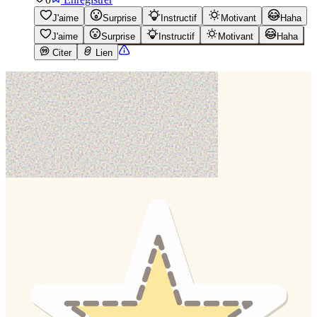
J'aime
Surprise
Instructif
Motivant
Haha
J'aime
Surprise
Instructif
Motivant
Haha
Citer
Lien