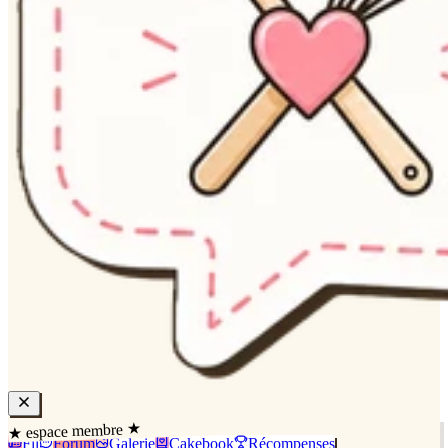
★ espace membre ★
Fil
Forum
Galerie
Cakebook
Récompenses