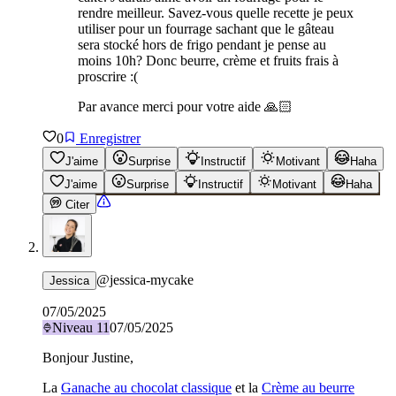
rendre meilleur. Savez-vous quelle recette je peux
utiliser pour un fourrage sachant que le gâteau
sera stocké hors de frigo pendant je pense au
moins 10h? Donc beurre, crème et fruits frais à
proscrire :(
Par avance merci pour votre aide 🙏🏻
0
Enregistrer
J'aime
Surprise
Instructif
Motivant
Haha
J'aime
Surprise
Instructif
Motivant
Haha
Citer
@
jessica-mycake
Jessica
07/05/2025
Niveau
11
07/05/2025
Bonjour Justine,
La
Ganache au chocolat classique
et la
Crème au beurre