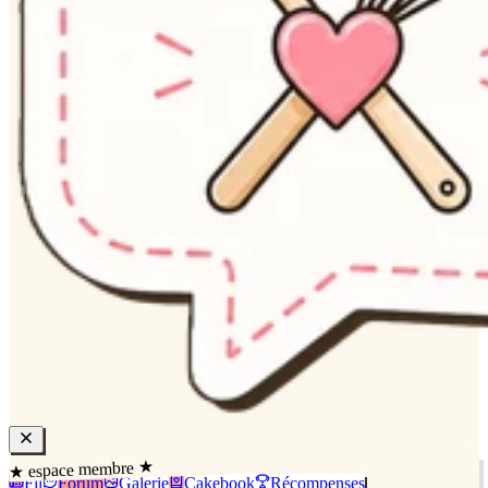
★ espace membre ★
Fil
Forum
Galerie
Cakebook
Récompenses