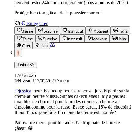
peuvent rester 24h hors réfrigérateur (mais à moins de 20°C).
Protège bien ton gâteau de la poussière surtout.
0
Enregistrer
J'aime
Surprise
Instructif
Motivant
Haha
J'aime
Surprise
Instructif
Motivant
Haha
Citer
Lien
J
JustineBS
17/05/2025
Niveau
1
17/05/2025
Auteur
@
jessica
merci beaucoup pour ta réponse, je vais partir sur la
crème au beurre Suisse. Sur tes cakeculettes il n’y a pas les
quantités de chocolat pour faire des crèmes au beurre au
chocolat comme pour la russe. Est ce pareil, 15% de chocolat?
Il faut l’incorporer à la fin quand la crème est montée?
Par avance merci pour ton aide. J’ai trop hâte de faire ce
gâteau 😁