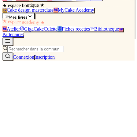
★ espace boutique ★
Cake design masterclass
MyCake Academy
Mes livres
★ espace academy ★
Atelier
GigaCakeCulette
Fiches recettes
Bibliothèque
Partenaires
Connexion
Inscription