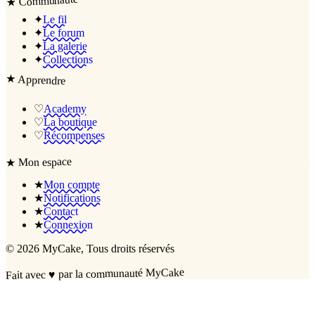
Communauté
★
✦
Le fil
✦
Le forum
✦
La galerie
✦
Collections
★
Apprendre
♡
Academy
♡
La boutique
♡
Récompenses
Mon espace
★
★
Mon compte
★
Notifications
★
Contact
★
Connexion
©
2026
MyCake
, Tous droits réservés
par la communauté MyCake
♥
Fait avec