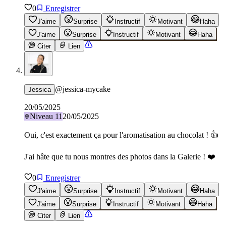
0
Enregistrer
J'aime
Surprise
Instructif
Motivant
Haha
J'aime
Surprise
Instructif
Motivant
Haha
Citer
Lien
@
jessica-mycake
Jessica
20/05/2025
Niveau
11
20/05/2025
Oui, c'est exactement ça pour l'aromatisation au chocolat ! 👍
J'ai hâte que tu nous montres des photos dans la Galerie ! ❤️
0
Enregistrer
J'aime
Surprise
Instructif
Motivant
Haha
J'aime
Surprise
Instructif
Motivant
Haha
Citer
Lien