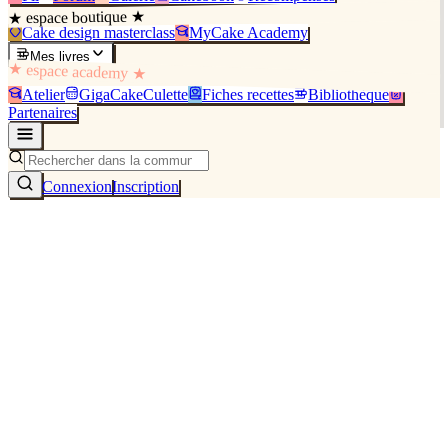
★ espace boutique ★
Cake design masterclass
MyCake Academy
Mes livres
★ espace academy ★
Atelier
GigaCakeCulette
Fiches recettes
Bibliothèque
Partenaires
Connexion
Inscription