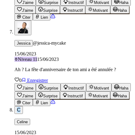
J'aime
Surprise
Instructif
Motivant
Haha
J'aime
Surprise
Instructif
Motivant
Haha
Citer
Lien
@
jessica-mycake
Jessica
15/06/2023
Niveau
11
15/06/2023
Ah ? La fête d'anniversaire de ton ami a été annulée ?
0
Enregistrer
J'aime
Surprise
Instructif
Motivant
Haha
J'aime
Surprise
Instructif
Motivant
Haha
Citer
Lien
C
Celine
15/06/2023