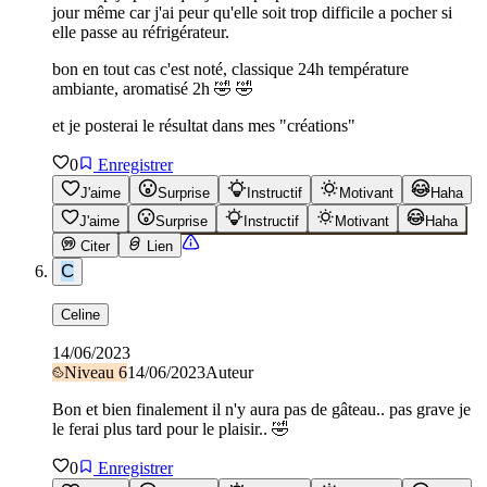
jour même car j'ai peur qu'elle soit trop difficile a pocher si
elle passe au réfrigérateur.
bon en tout cas c'est noté, classique 24h température
ambiante, aromatisé 2h 🤣 🤣
et je posterai le résultat dans mes "créations"
0
Enregistrer
J'aime
Surprise
Instructif
Motivant
Haha
J'aime
Surprise
Instructif
Motivant
Haha
Citer
Lien
C
Celine
14/06/2023
Niveau
6
14/06/2023
Auteur
Bon et bien finalement il n'y aura pas de gâteau.. pas grave je
le ferai plus tard pour le plaisir.. 🤣
0
Enregistrer