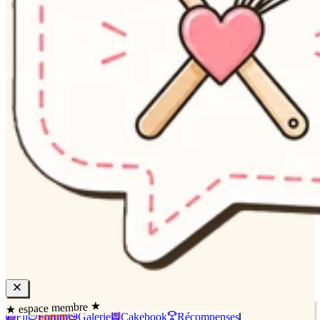
★ espace membre ★
Fil
Forum
Galerie
Cakebook
Récompenses