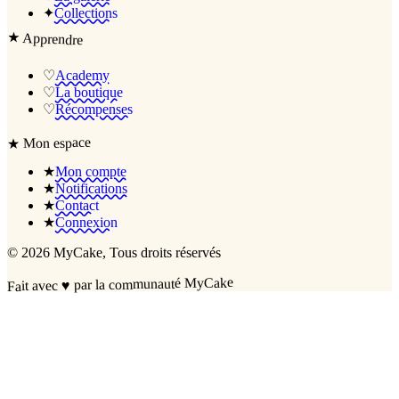
✦
Collections
★
Apprendre
♡
Academy
♡
La boutique
♡
Récompenses
Mon espace
★
★
Mon compte
★
Notifications
★
Contact
★
Connexion
©
2026
MyCake
, Tous droits réservés
par la communauté MyCake
♥
Fait avec