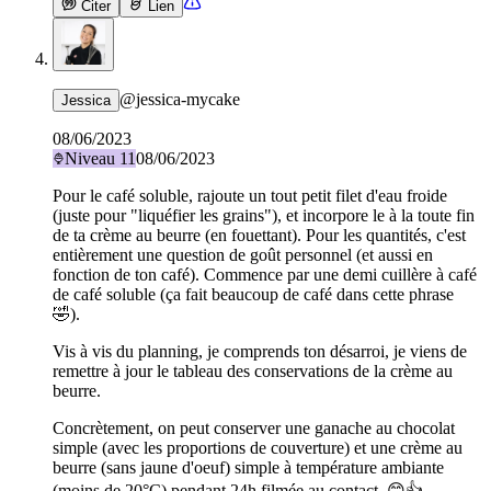
Citer
Lien
@
jessica-mycake
Jessica
08/06/2023
Niveau
11
08/06/2023
Pour le café soluble, rajoute un tout petit filet d'eau froide
(juste pour "liquéfier les grains"), et incorpore le à la toute fin
de ta crème au beurre (en fouettant). Pour les quantités, c'est
entièrement une question de goût personnel (et aussi en
fonction de ton café). Commence par une demi cuillère à café
de café soluble (ça fait beaucoup de café dans cette phrase
🤣).
Vis à vis du planning, je comprends ton désarroi, je viens de
remettre à jour le tableau des conservations de la crème au
beurre.
Concrètement, on peut conserver une ganache au chocolat
simple (avec les proportions de couverture) et une crème au
beurre (sans jaune d'oeuf) simple à température ambiante
(moins de 20°C) pendant 24h filmée au contact. 😊👍