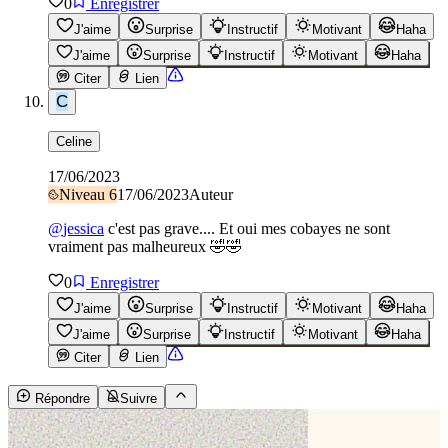
0
Enregistrer
J'aime
Surprise
Instructif
Motivant
Haha
J'aime
Surprise
Instructif
Motivant
Haha
Citer
Lien
C
Celine
17/06/2023
Niveau
6
17/06/2023
Auteur
@
jessica
c'est pas grave.... Et oui mes cobayes ne sont
vraiment pas malheureux 🤣🤣
0
Enregistrer
J'aime
Surprise
Instructif
Motivant
Haha
J'aime
Surprise
Instructif
Motivant
Haha
Citer
Lien
Répondre
Suivre