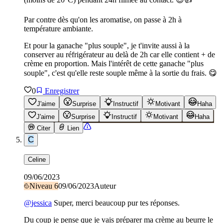
Par contre dès qu'on les aromatise, on passe à 2h à
température ambiante.
Et pour la ganache "plus souple", je t'invite aussi à la
conserver au réfrigérateur au delà de 2h car elle contient + de
crème en proportion. Mais l'intérêt de cette ganache "plus
souple", c'est qu'elle reste souple même à la sortie du frais. 😋
0
Enregistrer
J'aime
Surprise
Instructif
Motivant
Haha
J'aime
Surprise
Instructif
Motivant
Haha
Citer
Lien
C
Celine
09/06/2023
Niveau
6
09/06/2023
Auteur
@
jessica
Super, merci beaucoup pur tes réponses.
Du coup je pense que je vais préparer ma crème au beurre le