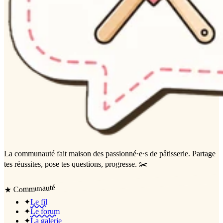
La communauté
fait maison
des passionné·e·s de pâtisserie. Partage
tes réussites, pose tes questions, progresse. ✂️
Communauté
★
✦
Le fil
✦
Le forum
✦
La galerie