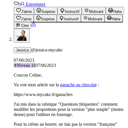
0
Enregistrer
J'aime
Surprise
Instructif
Motivant
Haha
J'aime
Surprise
Instructif
Motivant
Haha
Citer
@
jessica-mycake
Jessica
07/06/2023
Niveau
11
07/06/2023
Coucou Celine,
Va voir mon article sur la
ganache au chocolat
:
https://www.mycake.fr/ganaches
J'ai mis dans la rubrique "Questions fréquentes" comment
modifier les proportions pour la version "plus souple" (moins
dense) pour l'utiliser en fourrage.
Pour la crème au beurre, ne fais pas la version "française"