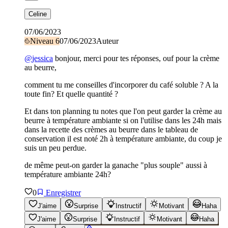
Celine
07/06/2023
Niveau
6
07/06/2023
Auteur
@
jessica
bonjour, merci pour tes réponses, ouf pour la crème
au beurre,
comment tu me conseilles d'incorporer du café soluble ? A la
toute fin? Et quelle quantité ?
Et dans ton planning tu notes que l'on peut garder la crème au
beurre à température ambiante si on l'utilise dans les 24h mais
dans la recette des crèmes au beurre dans le tableau de
conservation il est noté 2h à température ambiante, du coup je
suis un peu perdue.
de même peut-on garder la ganache "plus souple" aussi à
température ambiante 24h?
0
Enregistrer
J'aime
Surprise
Instructif
Motivant
Haha
J'aime
Surprise
Instructif
Motivant
Haha