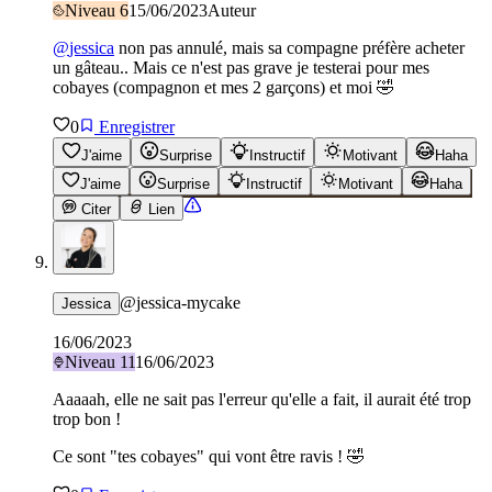
Niveau
6
15/06/2023
Auteur
@
jessica
non pas annulé, mais sa compagne préfère acheter
un gâteau.. Mais ce n'est pas grave je testerai pour mes
cobayes (compagnon et mes 2 garçons) et moi 🤣
0
Enregistrer
J'aime
Surprise
Instructif
Motivant
Haha
J'aime
Surprise
Instructif
Motivant
Haha
Citer
Lien
@
jessica-mycake
Jessica
16/06/2023
Niveau
11
16/06/2023
Aaaaah, elle ne sait pas l'erreur qu'elle a fait, il aurait été trop
trop bon !
Ce sont "tes cobayes" qui vont être ravis ! 🤣