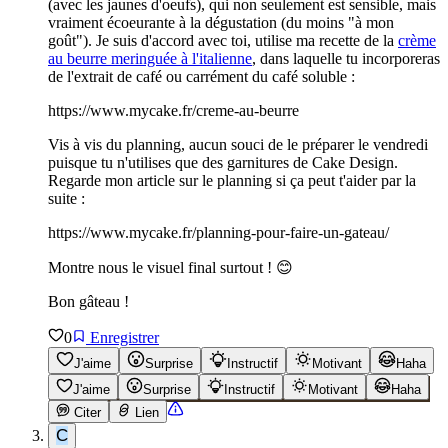
(avec les jaunes d'oeufs), qui non seulement est sensible, mais
vraiment écoeurante à la dégustation (du moins "à mon
goût"). Je suis d'accord avec toi, utilise ma recette de la
crème
au beurre meringuée à l'italienne
, dans laquelle tu incorporeras
de l'extrait de café ou carrément du café soluble :
https://www.mycake.fr/creme-au-beurre
Vis à vis du planning, aucun souci de le préparer le vendredi
puisque tu n'utilises que des garnitures de Cake Design.
Regarde mon article sur le planning si ça peut t'aider par la
suite :
https://www.mycake.fr/planning-pour-faire-un-gateau/
Montre nous le visuel final surtout ! 😊
Bon gâteau !
0
Enregistrer
J'aime
Surprise
Instructif
Motivant
Haha
J'aime
Surprise
Instructif
Motivant
Haha
Citer
Lien
C