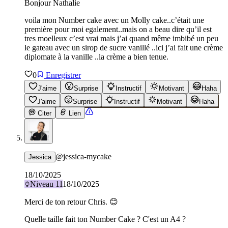
Bonjour Nathalie
voila mon Number cake avec un Molly cake..c’était une
première pour moi egalement..mais on a beau dire qu’il est
tres moelleux c’est vrai mais j’ai quand même imbibé un peu
le gateau avec un sirop de sucre vanillé ..ici j’ai fait une crème
diplomate à la vanille ..la crème a bien tenue.
0
Enregistrer
J'aime
Surprise
Instructif
Motivant
Haha
J'aime
Surprise
Instructif
Motivant
Haha
Citer
Lien
@
jessica-mycake
Jessica
18/10/2025
Niveau
11
18/10/2025
Merci de ton retour Chris. 😊
Quelle taille fait ton Number Cake ? C'est un A4 ?