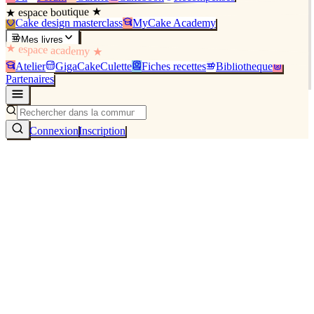
★ espace boutique ★
Cake design masterclass
MyCake Academy
Mes livres
★ espace academy ★
Atelier
GigaCakeCulette
Fiches recettes
Bibliothèque
Partenaires
Connexion
Inscription