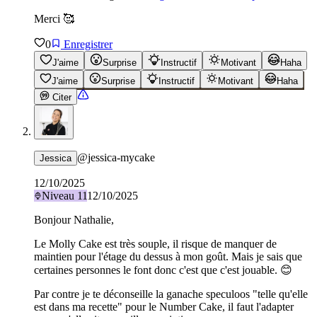
Merci 🥰
0
Enregistrer
J'aime
Surprise
Instructif
Motivant
Haha
J'aime
Surprise
Instructif
Motivant
Haha
Citer
@
jessica-mycake
Jessica
12/10/2025
Niveau
11
12/10/2025
Bonjour Nathalie,
Le Molly Cake est très souple, il risque de manquer de
maintien pour l'étage du dessus à mon goût. Mais je sais que
certaines personnes le font donc c'est que c'est jouable. 😊
Par contre je te déconseille la ganache speculoos "telle qu'elle
est dans ma recette" pour le Number Cake, il faut l'adapter