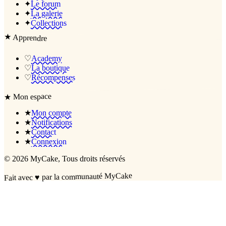
✦
Le forum
✦
La galerie
✦
Collections
★
Apprendre
♡
Academy
♡
La boutique
♡
Récompenses
Mon espace
★
★
Mon compte
★
Notifications
★
Contact
★
Connexion
©
2026
MyCake
, Tous droits réservés
par la communauté MyCake
♥
Fait avec