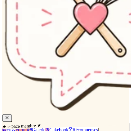
★ espace membre ★
Fil
Forum
Galerie
Cakebook
Récompenses