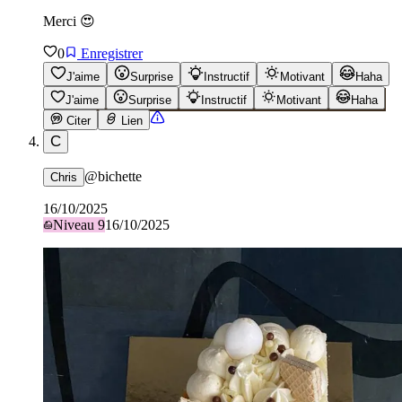
Merci 😍
0
Enregistrer
J'aime
Surprise
Instructif
Motivant
Haha
J'aime
Surprise
Instructif
Motivant
Haha
Citer
Lien
C
@
bichette
Chris
16/10/2025
Niveau
9
16/10/2025