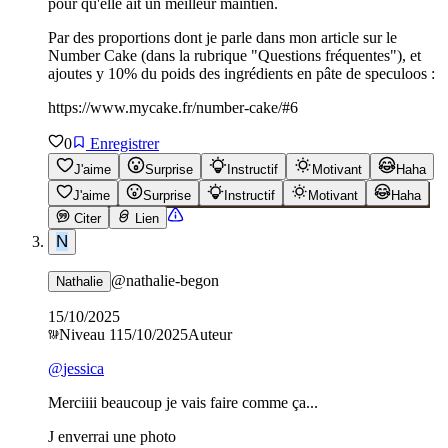
pour qu'elle ait un meilleur maintien.
Par des proportions dont je parle dans mon article sur le
Number Cake (dans la rubrique "Questions fréquentes"), et
ajoutes y 10% du poids des ingrédients en pâte de speculoos :
https://www.mycake.fr/number-cake/#6
0
Enregistrer
J'aime
Surprise
Instructif
Motivant
Haha
J'aime
Surprise
Instructif
Motivant
Haha
Citer
Lien
N
@
nathalie-begon
Nathalie
15/10/2025
Niveau
1
15/10/2025
Auteur
@
jessica
Merciiii beaucoup je vais faire comme ça...
J enverrai une photo