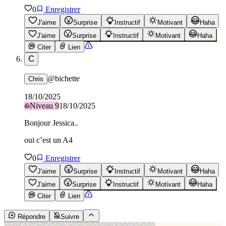
0
Enregistrer
J'aime
Surprise
Instructif
Motivant
Haha
J'aime
Surprise
Instructif
Motivant
Haha
Citer
Lien
C
@
bichette
Chris
18/10/2025
Niveau
9
18/10/2025
Bonjour Jessica..
oui c’est un A4
0
Enregistrer
J'aime
Surprise
Instructif
Motivant
Haha
J'aime
Surprise
Instructif
Motivant
Haha
Citer
Lien
Répondre
Suivre