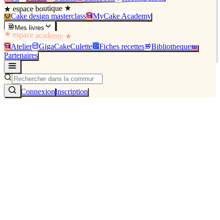
★ espace boutique ★
Cake design masterclass
MyCake Academy
Mes livres
★ espace academy ★
Atelier
GigaCakeCulette
Fiches recettes
Bibliothèque
Partenaires
Connexion
Inscription