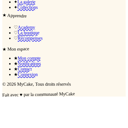
✦
La galerie
✦
Collections
★
Apprendre
♡
Academy
♡
La boutique
♡
Récompenses
Mon espace
★
★
Mon compte
★
Notifications
★
Contact
★
Connexion
©
2026
MyCake
, Tous droits réservés
par la communauté MyCake
♥
Fait avec