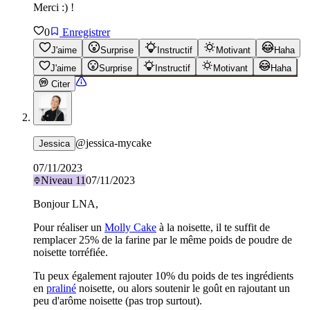
Merci :) !
0
Enregistrer
J'aime
Surprise
Instructif
Motivant
Haha
J'aime
Surprise
Instructif
Motivant
Haha
Citer
@
jessica-mycake
Jessica
07/11/2023
Niveau
11
07/11/2023
Bonjour LNA,
Pour réaliser un
Molly Cake
à la noisette, il te suffit de
remplacer 25% de la farine par le même poids de poudre de
noisette torréfiée.
Tu peux également rajouter 10% du poids de tes ingrédients
en
praliné
noisette, ou alors soutenir le goût en rajoutant un
peu d'arôme noisette (pas trop surtout).