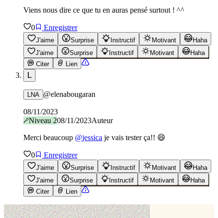
Viens nous dire ce que tu en auras pensé surtout ! ^^
0
Enregistrer
J'aime
Surprise
Instructif
Motivant
Haha
J'aime
Surprise
Instructif
Motivant
Haha
Citer
Lien
L
@
elenabougaran
LNA
08/11/2023
Niveau
2
08/11/2023
Auteur
Merci beaucoup
@
jessica
je vais tester ça!! 😄
0
Enregistrer
J'aime
Surprise
Instructif
Motivant
Haha
J'aime
Surprise
Instructif
Motivant
Haha
Citer
Lien