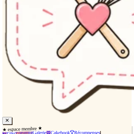
★ espace membre ★
Fil
Forum
Galerie
Cakebook
Récompenses