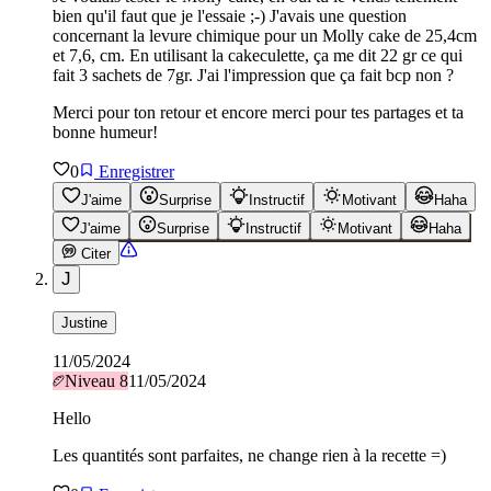
bien qu'il faut que je l'essaie ;-) J'avais une question
concernant la levure chimique pour un Molly cake de 25,4cm
et 7,6, cm. En utilisant la cakeculette, ça me dit 22 gr ce qui
fait 3 sachets de 7gr. J'ai l'impression que ça fait bcp non ?
Merci pour ton retour et encore merci pour tes partages et ta
bonne humeur!
0
Enregistrer
J'aime
Surprise
Instructif
Motivant
Haha
J'aime
Surprise
Instructif
Motivant
Haha
Citer
J
Justine
11/05/2024
Niveau
8
11/05/2024
Hello
Les quantités sont parfaites, ne change rien à la recette =)