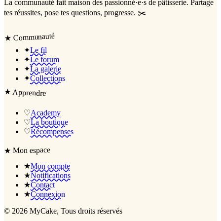
La communauté
fait maison
des passionné·e·s de pâtisserie. Partage
tes réussites, pose tes questions, progresse. ✂️
Communauté
★
✦
Le fil
✦
Le forum
✦
La galerie
✦
Collections
★
Apprendre
♡
Academy
♡
La boutique
♡
Récompenses
Mon espace
★
★
Mon compte
★
Notifications
★
Contact
★
Connexion
©
2026
MyCake
, Tous droits réservés