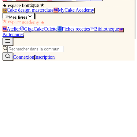
★ espace boutique ★
Cake design masterclass
MyCake Academy
Mes livres
★ espace academy ★
Atelier
GigaCakeCulette
Fiches recettes
Bibliothèque
Partenaires
Connexion
Inscription