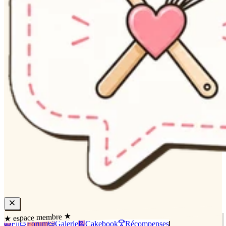
★ espace membre ★
Fil
Forum
Galerie
Cakebook
Récompenses