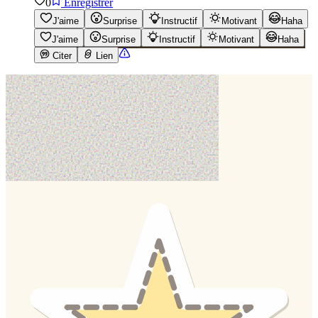
0
Enregistrer
J'aime
Surprise
Instructif
Motivant
Haha
J'aime
Surprise
Instructif
Motivant
Haha
Citer
Lien