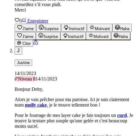
conseillez s’il vous plaît.
Merci
0
Enregistrer
J'aime
Surprise
Instructif
Motivant
Haha
J'aime
Surprise
Instructif
Motivant
Haha
Citer
J
Justine
14/11/2023
Niveau
8
14/11/2023
Bonjour Deby,
Alors je vais prêcher pour ma paroisse. Ici je suis clairement
team
molly cake
, je le trouve tellement bon !
Pour le fourrage de mes layer cake je fais toujours un
curd
. Je
trouve la texture plus souple qu'une gelée et c'est beaucoup
moins sucré.