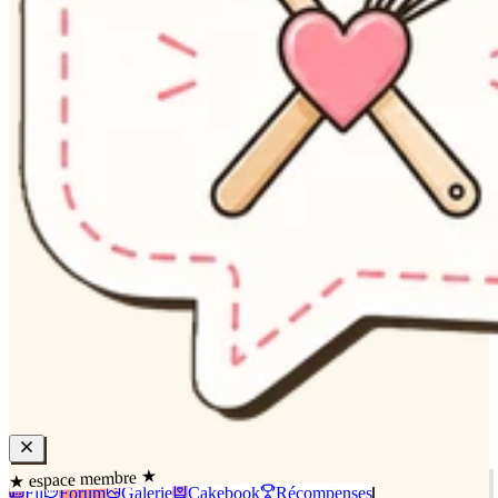
★ espace membre ★
Fil
Forum
Galerie
Cakebook
Récompenses