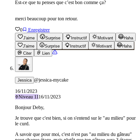
Est-ce que tu penses que c’est bon comme ça?
merci beaucoup pour ton retour.
0
Enregistrer
J'aime
Surprise
Instructif
Motivant
Haha
J'aime
Surprise
Instructif
Motivant
Haha
Citer
Lien
@
jessica-mycake
Jessica
16/11/2023
Niveau
11
16/11/2023
Bonjour Deby,
Je trouve que c'est bien, si on s'entend sur le "au milieu" pour
le curd.
A savoir que pour moi, c'est n'est pas "au milieu du gâteau"
pour chaque étage, mais plutôt que ton gâteau aura 3 étages