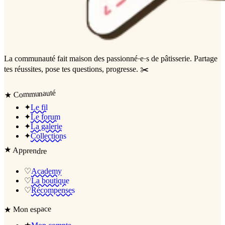
La communauté
fait maison
des passionné·e·s de pâtisserie. Partage
tes réussites, pose tes questions, progresse. ✂️
Communauté
★
✦
Le fil
✦
Le forum
✦
La galerie
✦
Collections
★
Apprendre
♡
Academy
♡
La boutique
♡
Récompenses
Mon espace
★