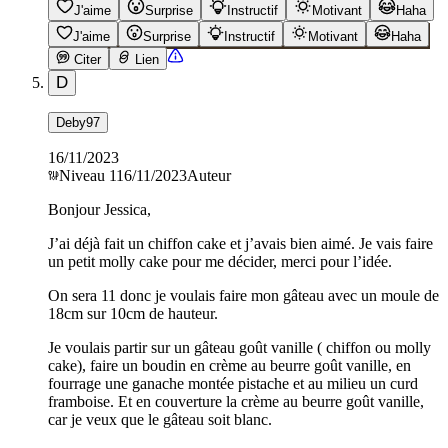
J'aime
Surprise
Instructif
Motivant
Haha
J'aime
Surprise
Instructif
Motivant
Haha
Citer
Lien
D
Deby97
16/11/2023
Niveau
1
16/11/2023
Auteur
Bonjour Jessica,
J’ai déjà fait un chiffon cake et j’avais bien aimé. Je vais faire
un petit molly cake pour me décider, merci pour l’idée.
On sera 11 donc je voulais faire mon gâteau avec un moule de
18cm sur 10cm de hauteur.
Je voulais partir sur un gâteau goût vanille ( chiffon ou molly
cake), faire un boudin en crème au beurre goût vanille, en
fourrage une ganache montée pistache et au milieu un curd
framboise. Et en couverture la crème au beurre goût vanille,
car je veux que le gâteau soit blanc.