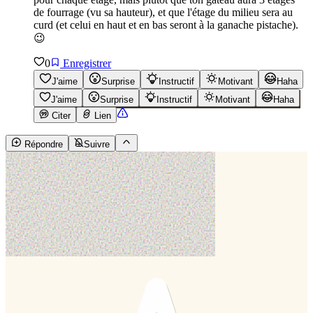
de fourrage (vu sa hauteur), et que l'étage du milieu sera au
curd (et celui en haut et en bas seront à la ganache pistache).
😉
0
Enregistrer
J'aime
Surprise
Instructif
Motivant
Haha
J'aime
Surprise
Instructif
Motivant
Haha
Citer
Lien
Répondre
Suivre