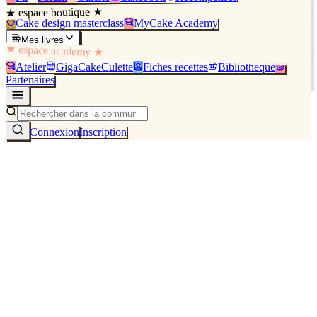
★ espace boutique ★
Cake design masterclass
MyCake Academy
Mes livres
★ espace academy ★
Atelier
GigaCakeCulette
Fiches recettes
Bibliothèque
Partenaires
Connexion
Inscription