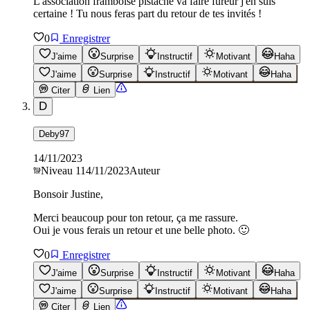
L'association framboise pistache va faire fureur j'en suis
certaine ! Tu nous feras part du retour de tes invités !
0
Enregistrer
J'aime
Surprise
Instructif
Motivant
Haha
J'aime
Surprise
Instructif
Motivant
Haha
Citer
Lien
D
Deby97
14/11/2023
Niveau
1
14/11/2023
Auteur
Bonsoir Justine,
Merci beaucoup pour ton retour, ça me rassure.
Oui je vous ferais un retour et une belle photo. 🙂
0
Enregistrer
J'aime
Surprise
Instructif
Motivant
Haha
J'aime
Surprise
Instructif
Motivant
Haha
Citer
Lien